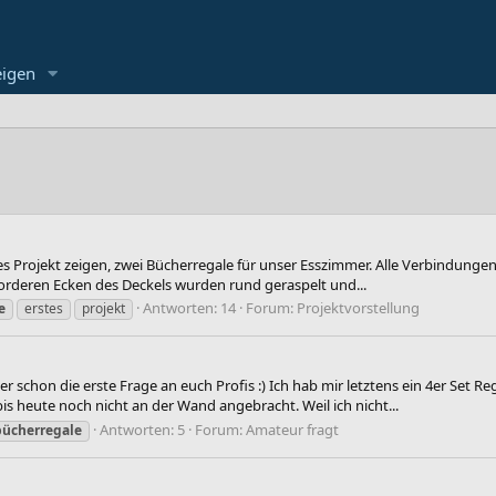
eigen
es Projekt zeigen, zwei Bücherregale für unser Esszimmer. Alle Verbindungen
orderen Ecken des Deckels wurden rund geraspelt und...
Antworten: 14
Forum:
Projektvorstellung
e
erstes
projekt
ber schon die erste Frage an euch Profis :) Ich hab mir letztens ein 4er Set
s heute noch nicht an der Wand angebracht. Weil ich nicht...
Antworten: 5
Forum:
Amateur fragt
bücherregale