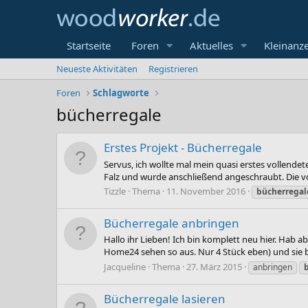
Startseite
Foren
Aktuelles
Kleinanz
Neueste Aktivitäten
Registrieren
Foren
Schlagworte
bücherregale
Erstes Projekt - Bücherregale
Servus, ich wollte mal mein quasi erstes vollendet
Falz und wurde anschließend angeschraubt. Die v
Tizzle
Thema
11. November 2016
bücherregal
Bücherregale anbringen
Hallo ihr Lieben! Ich bin komplett neu hier. Hab a
Home24 sehen so aus. Nur 4 Stück eben) und sie bi
Jacqueline
Thema
27. März 2015
anbringen
Bücherregale lasieren