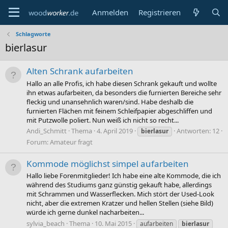
Anmelden
Registrieren
Schlagworte
bierlasur
Alten Schrank aufarbeiten
Hallo an alle Profis, ich habe diesen Schrank gekauft und wollte
ihn etwas aufarbeiten, da besonders die furnierten Bereiche sehr
fleckig und unansehnlich waren/sind. Habe deshalb die
furnierten Flächen mit feinem Schleifpapier abgeschliffen und
mit Putzwolle poliert. Nun weiß ich nicht so recht...
Andi_Schmitt
Thema
4. April 2019
Antworten: 12
bierlasur
Forum:
Amateur fragt
Kommode möglichst simpel aufarbeiten
Hallo liebe Forenmitglieder! Ich habe eine alte Kommode, die ich
während des Studiums ganz günstig gekauft habe, allerdings
mit Schrammen und Wasserflecken. Mich stört der Used-Look
nicht, aber die extremen Kratzer und hellen Stellen (siehe Bild)
würde ich gerne dunkel nacharbeiten...
sylvia_beach
Thema
10. Mai 2015
aufarbeiten
bierlasur