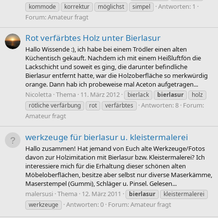
Antworten: 1
kommode
korrektur
möglichst
simpel
Forum:
Amateur fragt
Rot verfärbtes Holz unter Bierlasur
Hallo Wissende :), ich habe bei einem Trödler einen alten
Küchentisch gekauft. Nachdem ich mit einem Heißluftfön die
Lackschicht und soweit es ging, die darunter befindliche
Bierlasur entfernt hatte, war die Holzoberfläche so merkwürdig
orange. Dann hab ich probeweise mal Aceton aufgetragen...
Nicoletta
Thema
11. März 2012
bierlack
bierlasur
holz
Antworten: 8
Forum:
rötliche verfärbung
rot
verfärbtes
Amateur fragt
werkzeuge für bierlasur u. kleistermalerei
Hallo zusammen! Hat jemand von Euch alte Werkzeuge/Fotos
davon zur Holzimitation mit Bierlasur bzw. Kleistermalerei? Ich
interessiere mich für die Erhaltung dieser schönen alten
Möbeloberflächen, besitze aber selbst nur diverse Maserkämme,
Maserstempel (Gummi), Schläger u. Pinsel. Gelesen...
malersusi
Thema
12. März 2011
bierlasur
kleistermalerei
Antworten: 0
Forum:
Amateur fragt
werkzeuge