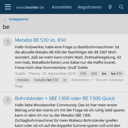
Anmelden
Registrieren
Schlagworte
be
Metabo BE 530 vs. 650
Hallo Holzwerker, habe eine Frage zu Bankbohrmaschinen. Ist
die aktuelle Metabo BE 650 der Nachfolger der BE 530? Mich
wundert, daß sie mehr kann (mehr Watt, Drehzahlregelung, 43
mm Hals, Metallbohrfutter) und dabei nur die Hälfte kostet.
Freue mich über Kommentare. Gruß Todde
Todde
Thema
25. September 2016
530
650
be
be
650
Antworten: 1
Forum:
Amateur
metabo
metabo
be
530
vs
fragt
Bohrständer + SBE 1300 oder BE 1300 Quick
Hallo liebe Woodworker Community. Das ist hier mein erster
Beitrag und den starte ich mit der Frage ob ich ruhig Geld sparen
kann in dem ich nur zu der Metabo SBE 1300
(Schlagbohrmaschine) für mein Wabeco Bohrständer greifen
kann oder ob ich auf die doppelte Summe sparen soll und den