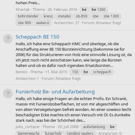
hohen Preis...
Khartak
Thema
26. Februar 2016
be
be
1300
bohrständer
kress
metabo
sb-850
sbe
sbe 1300
Antworten: 27
Forum:
Amateur fragt
sbe 900
wabeco
Scheppach BE 150
Hallo, ich habe eine Scheppach HMC und überlege, ob die
Anschaffung einer BE 150 Bürsteinrichtung (bekomme sie für
200€) für das Strukturieren von Holz eine sinnvolle Lösung ist, da
ich jetzt noch nicht einschätzen kann, wie lange die Bürsten
halten und ob es dafür noch irgendwo Ersatzbürsten...
benito
Thema
11. Mai 2015
150
be
scheppach
Antworten: 1
Forum:
Amateur fragt
Funierholz Be- und Aufarbeitung
Hallo, ich habe einige Fragen an die echten Profis. Ein Schrank,
massiv mit Funierolzoberflächen, ist von mir abgeschliffen und
von alten Versiegelungen befreit worden. An einer sowieso leicht
beschädigten Ecke machte ich einen Versuch mit Öl. Es dunkelte
stark nach, was bei der Schönheit des...
julio_cortazar
Thema
29. Juli 2008
aufarbeitung
be
Antworten: 0
bienenwachs
funierholz
sanding sealers