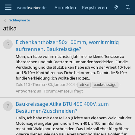
Anmelden
Registrieren
Schlagworte
atika
Eichenkanthölzer 50x100mm, womit mittig
auftrennen, Baukreissäge?
Moin, ich habe vor im nächsten Jahr meine kleine Terrasse zu
überdachen und mit Brettern zu umranden/verkleiden. Für die
Verkleidung und die Stützbalken habe ich von der Arbeit 10/10er
und 5/10er Kanthölzer aus Eiche bekommen. Da mir die 5/10er
für die Verkleidung (ich wollte die Hölzer...
Zulu110
Thema
30. Januar 2024
atika
baukreissäge
Antworten: 80
Forum:
Amateur fragt
Baukreissäge Atika BTU 450 400V, zum
Besäumen/Zuschneiden?
Hallo, Ich habe mit dem Millen (Fichte aus eigenem Wald, mit der
Motorsäge) angefangen und will von 40 bis 100mm Bohlen,
meist mit Waldkannte schneiden. Das Holz soll eher für gröbere
Zwecke dienen, wie den Bau eines Brennholzlagers, Bohlen für