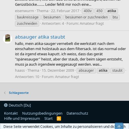
Gerüstböcke…….. Leider fehlt mir noch eine...
eisenwurm
Thema
22. Februar 2017
400v
450
atika
baukreissäge
besäumen
besäumen or zuschneiden
btu
Antworten: 4
Forum:
Amateur fragt
zuschneiden
absauger atika staubt
hallo, mein atika-sauger vernebelt die werkstatt nach dem
einschalten mit holzstaub aus dem filtersack. ist das normal oder
ist da irgend etwas kaputt. ich weiss, dass das gerät
"spänesauger" heisst, aber der staub, der beim sägen entsteht,
muss ja auch irgendwie weggesaugt werden. was...
haass
Thema
15. Dezember 2009
absauger
atika
staubt
Antworten: 10
Forum:
Amateur fragt
Schlagworte
Deutsch [Du]
Kontakt
Nutzungsbedingungen
Datenschutz
Hilfe und Impressum
Start
R
S
Diese Seite verwendet Cookies, um Inhalte zu personalisieren und dich nach
Obe
S