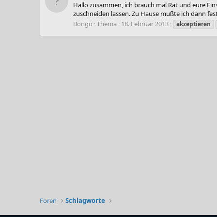
Hallo zusammen, ich brauch mal Rat und eure Einsc
zuschneiden lassen. Zu Hause mußte ich dann fests
Bongo
Thema
18. Februar 2013
akzeptieren
Foren
Schlagworte