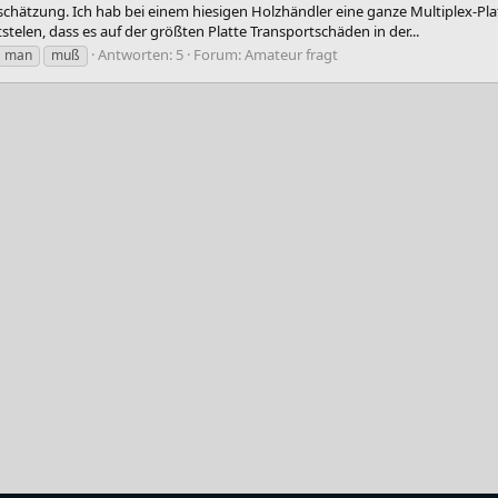
hätzung. Ich hab bei einem hiesigen Holzhändler eine ganze Multiplex-Platte
telen, dass es auf der größten Platte Transportschäden in der...
Antworten: 5
Forum:
Amateur fragt
man
muß