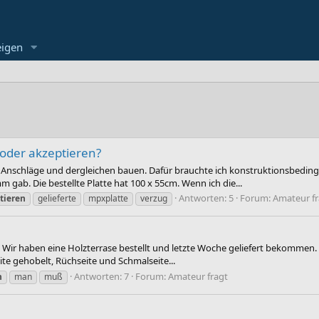
eigen
 oder akzeptieren?
aar Anschläge und dergleichen bauen. Dafür brauchte ich konstruktionsbedi
mm gab. Die bestellte Platte hat 100 x 55cm. Wenn ich die...
Antworten: 5
Forum:
Amateur fr
tieren
gelieferte
mpxplatte
verzug
: Wir haben eine Holzterrase bestellt und letzte Woche geliefert bekommen. 
eite gehobelt, Rüchseite und Schmalseite...
Antworten: 7
Forum:
Amateur fragt
n
man
muß