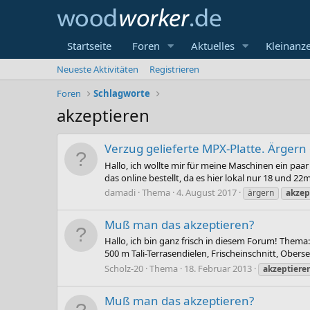
Startseite
Foren
Aktuelles
Kleinanz
Neueste Aktivitäten
Registrieren
Foren
Schlagworte
akzeptieren
Verzug gelieferte MPX-Platte. Ärgern
Hallo, ich wollte mir für meine Maschinen ein p
das online bestellt, da es hier lokal nur 18 und 22
damadi
Thema
4. August 2017
ärgern
akzep
Muß man das akzeptieren?
Hallo, ich bin ganz frisch in diesem Forum! Thema
500 m Tali-Terrasendielen, Frischeinschnitt, Obers
Scholz-20
Thema
18. Februar 2013
akzeptiere
Muß man das akzeptieren?