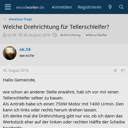
Anmelden
Registrieren
Amateur fragt
Welche Drehrichtung für Tellerschleifer?
E
E
S
ok.58
30. August 2018
drehrichtung
tellerschleifer
r
r
c
s
s
h
ok.58
t
t
l
e
e
a
ww-eiche
l
l
g
l
l
w
30. August 2018
#1
e
t
o
r
a
r
Hallo Gemeinde,
m
t
e
wie schon an anderer Stelle erwähnt, hab ich vor mir einen
Tellerschleifer selber zu bauen.
Als Antrieb habe ich einen 750W Motor mit 1400 U/min. Den
kann ich links oder rechts herum drehen lassen.
Ich denke mal die Drehrichtung gibt nur vor, ob ich dann das
Werkstück eher auf der linken oder rechten Hälfte der Scheibe
bearbeite.