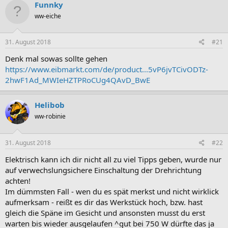
Funnky
ww-eiche
31. August 2018
#21
Denk mal sowas sollte gehen
https://www.eibmarkt.com/de/product...5vP6jvTCivODTz-
2hwF1Ad_MWIeHZTPRoCUg4QAvD_BwE
Helibob
ww-robinie
31. August 2018
#22
Elektrisch kann ich dir nicht all zu viel Tipps geben, wurde nur
auf verwechslungsichere Einschaltung der Drehrichtung
achten!
Im dümmsten Fall - wen du es spät merkst und nicht wirklick
aufmerksam - reißt es dir das Werkstück hoch, bzw. hast
gleich die Späne im Gesicht und ansonsten musst du erst
warten bis wieder ausgelaufen ^gut bei 750 W dürfte das ja