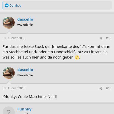
R
Daniboy
e
a
k
dascello
t
ww-robinie
i
o
n
e
31. August 2018
#15
n
:
Für das allerletzte Stück der Innenkante des "L"s kommt dann
ein Stechbeitel und/ oder ein Handschleifklotz zu Einsatz. So
was soll es auch hier und da noch geben
.
dascello
ww-robinie
31. August 2018
#16
@funky: Coole Maschine, Neid!
Funnky