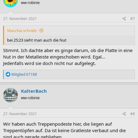
ww-robinie
27. November 2021
#7
Macchia schrieb:
bei 25:23 sieht man auch die Nut
Stimmt. Ich dachte aber es ginge darum, ob die Platte in eine
Nut in der Metalleiste eingeschoben wird. Egal...
Jedenfalls wird sie doch nicht nur aufgelegt.
R
Mitglied 67188
e
a
k
KalterBach
t
ww-robinie
i
o
n
e
27. November 2021
#8
n
:
Wir haben auch Treppenpodeste hier, die liegen auf
Treppentöpfen auf. Da ist keine Gratleiste verbaut und die
sind auch gerade geblieben.