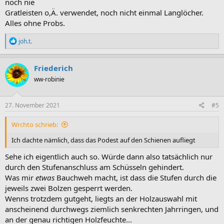
noch nie
Gratleisten o,Ä. verwendet, noch nicht einmal Langlöcher.
Alles ohne Probs.
R
joh.t.
e
a
k
Friederich
t
ww-robinie
i
o
n
e
27. November 2021
#5
n
:
Wrchto schrieb:
Ich dachte nämlich, dass das Podest auf den Schienen aufliegt
Sehe ich eigentlich auch so. Würde dann also tatsächlich nur
durch den Stufenanschluss am Schüsseln gehindert.
Was mir
etwas
Bauchweh macht, ist dass die Stufen durch die
jeweils zwei Bolzen gesperrt werden.
Wenns trotzdem gutgeht, liegts an der Holzauswahl mit
anscheinend durchwegs ziemlich senkrechten Jahrringen, und
an der genau richtigen Holzfeuchte...