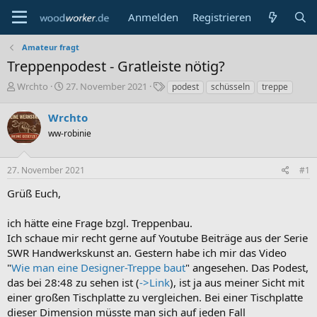
Anmelden
Registrieren
Amateur fragt
Treppenpodest - Gratleiste nötig?
E
E
S
Wrchto
27. November 2021
podest
schüsseln
treppe
r
r
c
s
s
h
Wrchto
t
t
l
ww-robinie
e
e
a
l
l
g
l
l
w
27. November 2021
#1
e
t
o
r
a
r
Grüß Euch,
m
t
e
ich hätte eine Frage bzgl. Treppenbau.
Ich schaue mir recht gerne auf Youtube Beiträge aus der Serie
SWR Handwerkskunst an. Gestern habe ich mir das Video
"
Wie man eine Designer-Treppe baut
" angesehen. Das Podest,
das bei 28:48 zu sehen ist (
->Link
), ist ja aus meiner Sicht mit
einer großen Tischplatte zu vergleichen. Bei einer Tischplatte
dieser Dimension müsste man sich auf jeden Fall