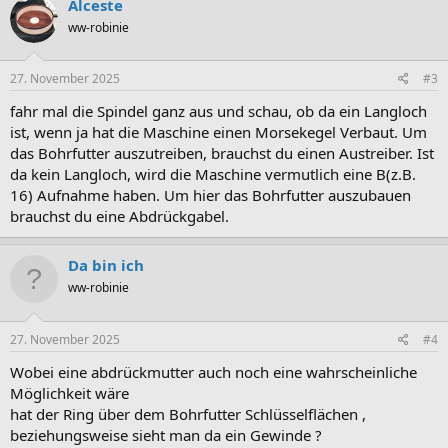
Alceste
t
ww-robinie
i
o
n
e
27. November 2025
#3
n
:
fahr mal die Spindel ganz aus und schau, ob da ein Langloch
ist, wenn ja hat die Maschine einen Morsekegel Verbaut. Um
das Bohrfutter auszutreiben, brauchst du einen Austreiber. Ist
da kein Langloch, wird die Maschine vermutlich eine B(z.B.
16) Aufnahme haben. Um hier das Bohrfutter auszubauen
brauchst du eine Abdrückgabel.
Da bin ich
ww-robinie
27. November 2025
#4
Wobei eine abdrückmutter auch noch eine wahrscheinliche
Möglichkeit wäre
hat der Ring über dem Bohrfutter Schlüsselflächen ,
beziehungsweise sieht man da ein Gewinde ?