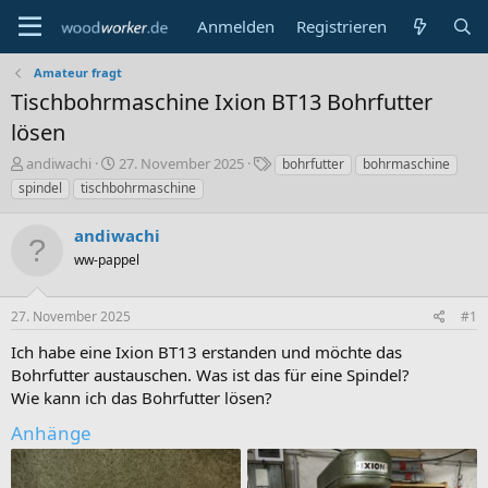
Anmelden
Registrieren
Amateur fragt
Tischbohrmaschine Ixion BT13 Bohrfutter
lösen
E
E
S
andiwachi
27. November 2025
bohrfutter
bohrmaschine
r
r
c
spindel
tischbohrmaschine
s
s
h
t
t
l
andiwachi
e
e
a
l
ww-pappel
l
g
l
l
w
e
t
o
27. November 2025
#1
r
a
r
m
t
Ich habe eine Ixion BT13 erstanden und möchte das
e
Bohrfutter austauschen. Was ist das für eine Spindel?
Wie kann ich das Bohrfutter lösen?
Anhänge