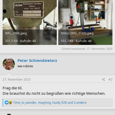
IMG_2986.jpeg
Mittel (IMG_3143).jpeg
201,5 KB · Aufrufe: 48
103,7 KB · Aufrufe: 48
Zuletzt bearbeitet:
27. November 2025
Peter Schiendzielorz
ww-robinie
27. November 2025
#2
Frag die KI.
Die brauchst du nicht zu begrüßen wie richtige Menschen.
R
Time_to_wonder
,
magmog
,
husky 928
und 3 andere
e
a
k