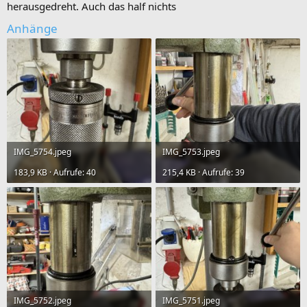
herausgedreht. Auch das half nichts
Anhänge
IMG_5754.jpeg
IMG_5753.jpeg
183,9 KB · Aufrufe: 40
215,4 KB · Aufrufe: 39
IMG_5752.jpeg
IMG_5751.jpeg