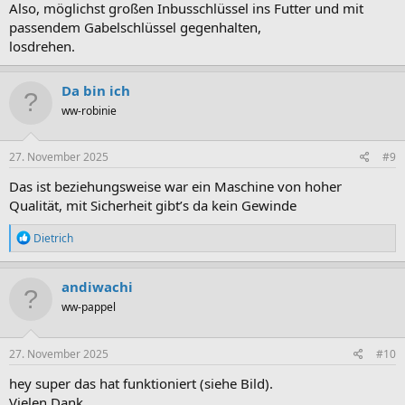
Also, möglichst großen Inbusschlüssel ins Futter und mit
passendem Gabelschlüssel gegenhalten,
losdrehen.
Da bin ich
ww-robinie
27. November 2025
#9
Das ist beziehungsweise war ein Maschine von hoher
Qualität, mit Sicherheit gibt’s da kein Gewinde
R
Dietrich
e
a
k
andiwachi
t
ww-pappel
i
o
n
e
27. November 2025
#10
n
:
hey super das hat funktioniert (siehe Bild).
Vielen Dank.