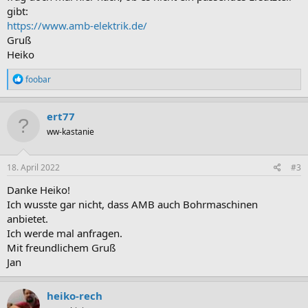
gibt:
https://www.amb-elektrik.de/
Gruß
Heiko
R
foobar
e
a
k
ert77
t
ww-kastanie
i
o
n
e
18. April 2022
#3
n
:
Danke Heiko!
Ich wusste gar nicht, dass AMB auch Bohrmaschinen
anbietet.
Ich werde mal anfragen.
Mit freundlichem Gruß
Jan
heiko-rech