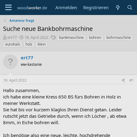
Anmelden
Registrieren
Amateur fragt
Suche neue Bankbohrmaschine
E
E
S
ert77
18. April 2022
bankmaschine
bohren
bohrmaschine
r
r
c
eurohals
holz
klein
s
s
h
t
t
l
ert77
e
e
a
l
ww-kastanie
l
g
l
l
w
e
t
o
18. April 2022
#1
r
a
r
m
t
Hallo zusammen,
e
ich habe eine kleine Kress 650 BS fürs Bohren in Holz in
meiner Werkstatt.
Sie hat bis vor kurzem klaglos Ihren Dienst getan. Leider
rutscht jetzt das Getriebe durch, wenn ich Löcher , ab etwa
8mm, in Eiche bohren will.
Ich benötige also eine neue, leichte, hochdrehende