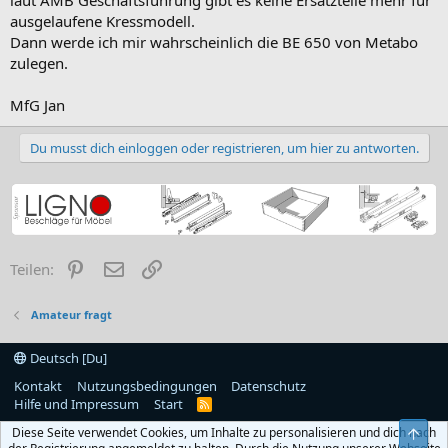
ausgelaufene Kressmodell.
Dann werde ich mir wahrscheinlich die BE 650 von Metabo
zulegen.
MfG Jan
Du musst dich einloggen oder registrieren, um hier zu antworten.
Pinterest
E-Mail
Link
Teilen:
Amateur fragt
Deutsch [Du]
Kontakt
Nutzungsbedingungen
Datenschutz
Hilfe und Impressum
Start
R
S
Diese Seite verwendet Cookies, um Inhalte zu personalisieren und dich nach
Obe
S