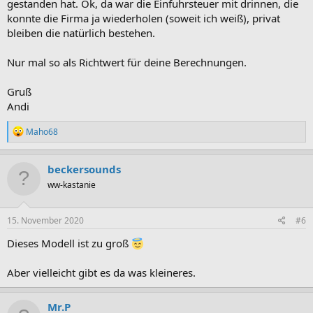
gestanden hat. Ok, da war die Einfuhrsteuer mit drinnen, die
konnte die Firma ja wiederholen (soweit ich weiß), privat
bleiben die natürlich bestehen.
Nur mal so als Richtwert für deine Berechnungen.
Gruß
Andi
R
Maho68
e
a
k
beckersounds
t
ww-kastanie
i
o
n
e
15. November 2020
#6
n
:
Dieses Modell ist zu groß
Aber vielleicht gibt es da was kleineres.
Mr.P