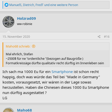
R
ManuelS
,
Dietrich
,
FredT
und eine weitere Person
e
a
k
Holzrad09
t
ww-robinie
i
o
n
e
15. November 2020
#16
n
:
Maho68 schrieb:
Mal ehrlich, Stefan
~2500$ für ne "ordentliche "(bezogen auf Baugröße )
Formatkreissäge dürfte qualitativ recht dürftig im Innenleben sein
Ich sach ma 1000 Eu für ein
Smartphone
ist schon recht
happig, doch was würde das Teil bei "Made in Germany"
kosten, vorausgesetzt, wir wären in der Lage sowas
herzustellen. Haben die Chinesen dieses 1000 Eu Smartphone
nun dürftig ausgestattet ?
LG
Maho68