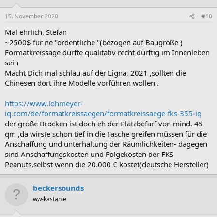
n
e
15. November 2020
#10
n
:
Mal ehrlich, Stefan
~2500$ für ne "ordentliche "(bezogen auf Baugröße )
Formatkreissäge dürfte qualitativ recht dürftig im Innenleben
sein
Macht Dich mal schlau auf der Ligna, 2021 ,sollten die
Chinesen dort ihre Modelle vorführen wollen .
https://www.lohmeyer-
iq.com/de/formatkreissaegen/formatkreissaege-fks-355-iq
der große Brocken ist doch eh der Platzbefarf von mind. 45
qm ,da wirste schon tief in die Tasche greifen müssen für die
Anschaffung und unterhaltung der Räumlichkeiten- dagegen
sind Anschaffungskosten und Folgekosten der FKS
Peanuts,selbst wenn die 20.000 € kostet(deutsche Hersteller)
beckersounds
ww-kastanie