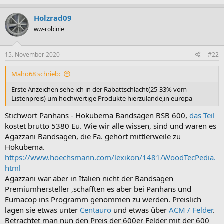
a
k
Holzrad09
t
ww-robinie
i
o
n
e
15. November 2020
#22
n
:
Maho68 schrieb:
Erste Anzeichen sehe ich in der Rabattschlacht(25-33% vom
Listenpreis) um hochwertige Produkte hierzulande,in europa
Stichwort Panhans - Hokubema Bandsägen BSB 600,
das Teil
kostet brutto 5380 Eu. Wie wir alle wissen, sind und waren es
Agazzani Bandsägen, die Fa. gehört mittlerweile zu
Hokubema.
https://www.hoechsmann.com/lexikon/1481/WoodTecPedia.
html
Agazzani war aber in Italien nicht der Bandsägen
Premiumhersteller ,schafften es aber bei Panhans und
Eumacop ins Programm genommen zu werden. Preislich
lagen sie etwas unter
Centauro
und etwas über
ACM / Felder
.
Betrachtet man nun den Preis der 600er Felder mit der 600