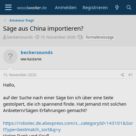
Anmelden
Registrieren
Amateur fragt
Säge aus China importieren?
E
E
S
beckersounds
15. November 2020
formatkreissäge
r
r
c
s
s
h
beckersounds
t
t
l
e
e
a
ww-kastanie
l
l
g
l
l
w
15. November 2020
#1
e
t
o
r
a
r
Hallo,
m
t
e
auf der Suche nach einer Säge bin ich über eine Seite
gestolpert, die ich spannend finde. Hat Jemand mit solchen
Anbietern/Sägen Erfahrungen gemacht?
https://robotec.de.aliexpress.com/s...categoryId=143101&Sor
tType=bestmatch_sort&g=y
Vielen Dank und Gruß