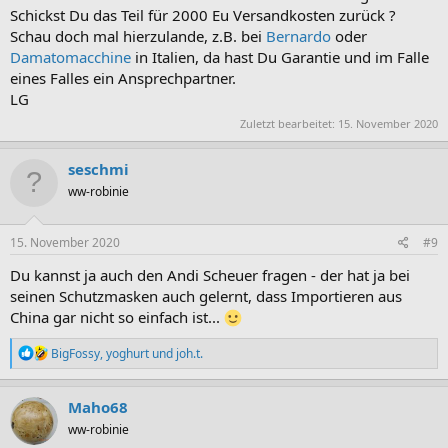
Schickst Du das Teil für 2000 Eu Versandkosten zurück ?
Schau doch mal hierzulande, z.B. bei
Bernardo
oder
Damatomacchine
in Italien, da hast Du Garantie und im Falle
eines Falles ein Ansprechpartner.
LG
Zuletzt bearbeitet:
15. November 2020
seschmi
ww-robinie
15. November 2020
#9
Du kannst ja auch den Andi Scheuer fragen - der hat ja bei
seinen Schutzmasken auch gelernt, dass Importieren aus
China gar nicht so einfach ist...
R
BigFossy
,
yoghurt
und
joh.t.
e
a
k
Maho68
t
ww-robinie
i
o