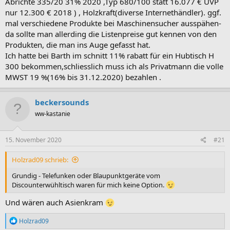
Abrichte 335/20 31% 2020 ,Typ 680/100 statt 16.077 € UVP
nur 12.300 € 2018 ) , Holzkraft(diverse Internethändler). ggf.
mal verschiedene Produkte bei Maschinensucher ausspähen-
da sollte man allerding die Listenpreise gut kennen von den
Produkten, die man ins Auge gefasst hat.
Ich hatte bei Barth im schnitt 11% rabatt für ein Hubtisch H
300 bekommen,schliesslich muss ich als Privatmann die volle
MWST 19 %(16% bis 31.12.2020) bezahlen .
beckersounds
ww-kastanie
15. November 2020
#21
Holzrad09 schrieb:
Grundig - Telefunken oder Blaupunktgeräte vom
Discounterwühltisch waren für mich keine Option.
Und wären auch Asienkram
R
Holzrad09
e