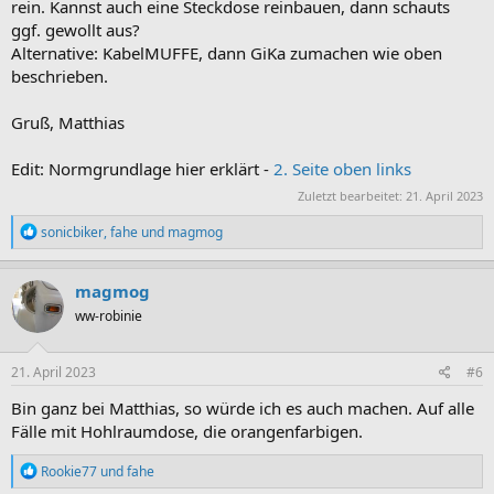
rein. Kannst auch eine Steckdose reinbauen, dann schauts
ggf. gewollt aus?
Alternative: KabelMUFFE, dann GiKa zumachen wie oben
beschrieben.
Gruß, Matthias
Edit: Normgrundlage hier erklärt -
2. Seite oben links
Zuletzt bearbeitet:
21. April 2023
R
sonicbiker
,
fahe
und
magmog
e
a
k
magmog
t
ww-robinie
i
o
n
e
21. April 2023
#6
n
:
Bin ganz bei Matthias, so würde ich es auch machen. Auf alle
Fälle mit Hohlraumdose, die orangenfarbigen.
R
Rookie77
und
fahe
e