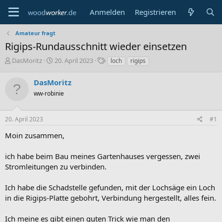
Anmelden
Registrieren
Amateur fragt
Rigips-Rundausschnitt wieder einsetzen
E
E
S
DasMoritz
20. April 2023
loch
rigips
r
r
c
s
s
h
DasMoritz
t
t
l
ww-robinie
e
e
a
l
l
g
l
l
w
20. April 2023
#1
e
t
o
r
a
r
Moin zusammen,
m
t
e
ich habe beim Bau meines Gartenhauses vergessen, zwei
Stromleitungen zu verbinden.
Ich habe die Schadstelle gefunden, mit der Lochsäge ein Loch
in die Rigips-Platte gebohrt, Verbindung hergestellt, alles fein.
Ich meine es gibt einen guten Trick wie man den