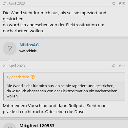
e
21. April 2023
#10
n
:
Die Wand sieht für mich aus, als sei sie tapeziert und
gestrichen,
da würd ich abgesehen von der Elektrosituation nix
nacharbeiten wollen.
NiklasAG
ww-robinie
21. April 2023
#11
Tyler schrieb:
Die Wand sieht für mich aus, als sei sie tapeziert und gestrichen,
da würd ich abgesehen von der Elektrosituation nix nacharbeiten
wollen.
Mit meinem Vorschlag und dann Rollputz. Sieht man
praktisch nicht mehr. Oder eben die Dose.
Mitglied 120553