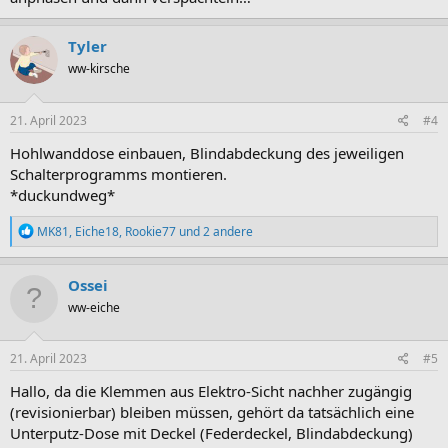
Tyler
ww-kirsche
21. April 2023
#4
Hohlwanddose einbauen, Blindabdeckung des jeweiligen
Schalterprogramms montieren.
*duckundweg*
R
MK81
,
Eiche18
,
Rookie77
und 2 andere
e
a
k
Ossei
t
ww-eiche
i
o
n
e
21. April 2023
#5
n
:
Hallo, da die Klemmen aus Elektro-Sicht nachher zugängig
(revisionierbar) bleiben müssen, gehört da tatsächlich eine
Unterputz-Dose mit Deckel (Federdeckel, Blindabdeckung)