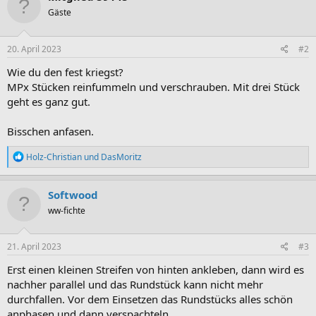
Gäste
20. April 2023
#2
Wie du den fest kriegst?
MPx Stücken reinfummeln und verschrauben. Mit drei Stück
geht es ganz gut.
Bisschen anfasen.
R
Holz-Christian
und
DasMoritz
e
a
k
Softwood
t
ww-fichte
i
o
n
e
21. April 2023
#3
n
:
Erst einen kleinen Streifen von hinten ankleben, dann wird es
nachher parallel und das Rundstück kann nicht mehr
durchfallen. Vor dem Einsetzen das Rundstücks alles schön
anphasen und dann verspachteln…