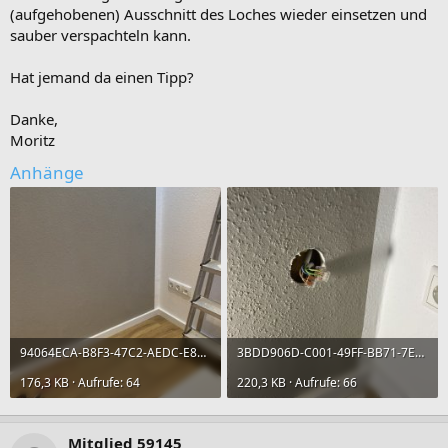
(aufgehobenen) Ausschnitt des Loches wieder einsetzen und
sauber verspachteln kann.
Hat jemand da einen Tipp?
Danke,
Moritz
Anhänge
94064ECA-B8F3-47C2-AEDC-E8AA628813B3.jpeg
3BDD906D-C001-49FF-BB71-7E2455AFEB89.jpeg
176,3 KB · Aufrufe: 64
220,3 KB · Aufrufe: 66
Mitglied 59145