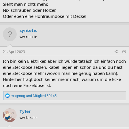
Sieht man nichts mehr.
Nix schrauben oder Hölzer.
Oder eben eine Hohlraumdose mit Deckel
syntetic
ww-robinie
21. April 2023
#9
Ich bin kein Elektriker, aber ich würde tatsächlich einfach noch
eine Steckdose setzen. Kabel liegen eh schon da und du hast
eine Steckdose mehr (wovon man nie genug haben kann).
Hinterher fragt doch keiner mehr nach, warum um die Ecke
noch eine Einzeldose ist.
R
magmog
und
Mitglied 59145
e
a
k
Tyler
t
ww-kirsche
i
o
n