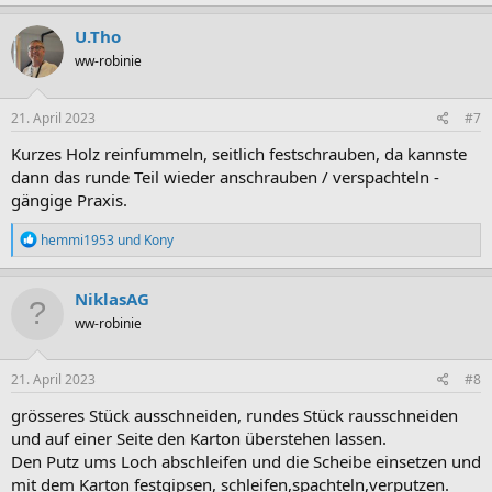
a
k
U.Tho
t
ww-robinie
i
o
n
e
21. April 2023
#7
n
:
Kurzes Holz reinfummeln, seitlich festschrauben, da kannste
dann das runde Teil wieder anschrauben / verspachteln -
gängige Praxis.
R
hemmi1953
und
Kony
e
a
k
NiklasAG
t
ww-robinie
i
o
n
e
21. April 2023
#8
n
:
grösseres Stück ausschneiden, rundes Stück rausschneiden
und auf einer Seite den Karton überstehen lassen.
Den Putz ums Loch abschleifen und die Scheibe einsetzen und
mit dem Karton festgipsen, schleifen,spachteln,verputzen.