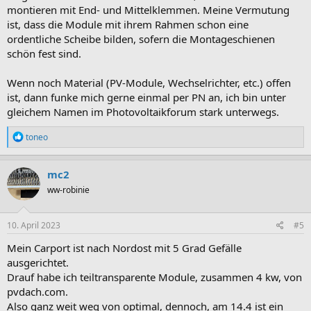
montieren mit End- und Mittelklemmen. Meine Vermutung
ist, dass die Module mit ihrem Rahmen schon eine
ordentliche Scheibe bilden, sofern die Montageschienen
schön fest sind.
Wenn noch Material (PV-Module, Wechselrichter, etc.) offen
ist, dann funke mich gerne einmal per PN an, ich bin unter
gleichem Namen im Photovoltaikforum stark unterwegs.
R
toneo
e
a
k
mc2
t
ww-robinie
i
o
n
e
10. April 2023
#5
n
:
Mein Carport ist nach Nordost mit 5 Grad Gefälle
ausgerichtet.
Drauf habe ich teiltransparente Module, zusammen 4 kw, von
pvdach.com.
Also ganz weit weg von optimal, dennoch, am 14.4 ist ein