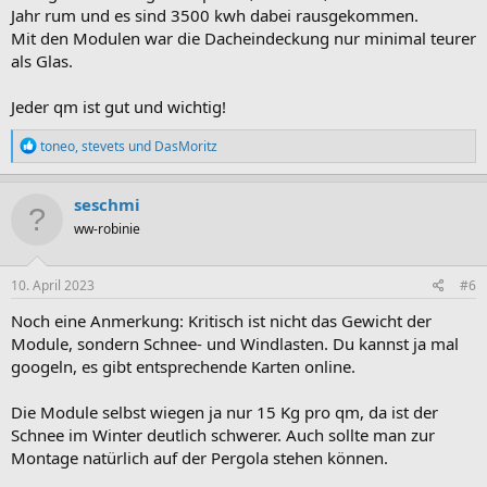
Jahr rum und es sind 3500 kwh dabei rausgekommen.
Mit den Modulen war die Dacheindeckung nur minimal teurer
als Glas.
Jeder qm ist gut und wichtig!
R
toneo
,
stevets
und
DasMoritz
e
a
k
seschmi
t
ww-robinie
i
o
n
e
10. April 2023
#6
n
:
Noch eine Anmerkung: Kritisch ist nicht das Gewicht der
Module, sondern Schnee- und Windlasten. Du kannst ja mal
googeln, es gibt entsprechende Karten online.
Die Module selbst wiegen ja nur 15 Kg pro qm, da ist der
Schnee im Winter deutlich schwerer. Auch sollte man zur
Montage natürlich auf der Pergola stehen können.