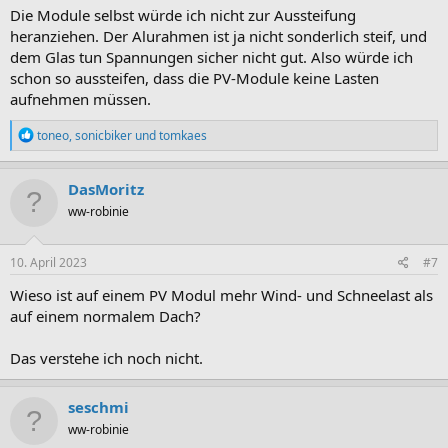
Die Module selbst würde ich nicht zur Aussteifung
heranziehen. Der Alurahmen ist ja nicht sonderlich steif, und
dem Glas tun Spannungen sicher nicht gut. Also würde ich
schon so aussteifen, dass die PV-Module keine Lasten
aufnehmen müssen.
R
toneo
,
sonicbiker
und
tomkaes
e
a
k
DasMoritz
t
ww-robinie
i
o
n
e
10. April 2023
#7
n
:
Wieso ist auf einem PV Modul mehr Wind- und Schneelast als
auf einem normalem Dach?
Das verstehe ich noch nicht.
seschmi
ww-robinie