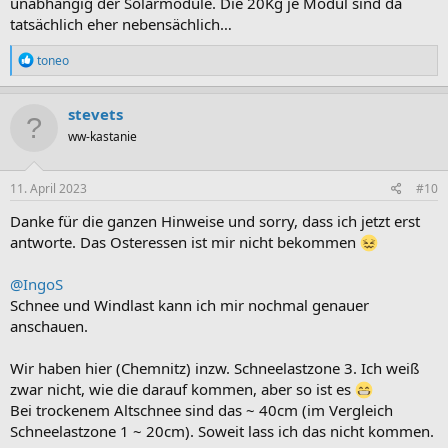
unabhängig der Solarmodule. Die 20Kg je Modul sind da
tatsächlich eher nebensächlich…
R
toneo
e
a
k
stevets
t
ww-kastanie
i
o
n
e
11. April 2023
#10
n
:
Danke für die ganzen Hinweise und sorry, dass ich jetzt erst
antworte. Das Osteressen ist mir nicht bekommen
@IngoS
Schnee und Windlast kann ich mir nochmal genauer
anschauen.
Wir haben hier (Chemnitz) inzw. Schneelastzone 3. Ich weiß
zwar nicht, wie die darauf kommen, aber so ist es
Bei trockenem Altschnee sind das ~ 40cm (im Vergleich
Schneelastzone 1 ~ 20cm). Soweit lass ich das nicht kommen.