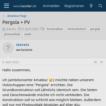
Anmelden
Registrieren
Amateur fragt
Pergola + PV
E
E
S
stevets
9. April 2023
konstruktion
minimalistisch
pergola
r
r
c
photovoltaik
statik
s
s
h
t
t
l
stevets
e
e
a
l
ww-kastanie
l
g
l
l
w
e
t
o
9. April 2023
#1
r
a
r
m
t
Hallo zusammen,
e
ich (ambitionierter Amateur
) möchte neben unserem
Holzschuppen eine "Pergola" errichten. Die
Grundkonstruktion soll (ähnlich) identisch sein. Die Seiten-
und Zwischenwände möchte ich nicht verkleiden. Die
Konstruktion soll so schlicht wie möglich bleiben. Außerdem
soll nur mit Photovoltaik-Modulen auf 40er Alu-