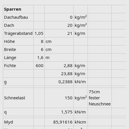
Sparren
Dachaufbau
0​
kg/m²
Dach
20​
kg/m²
Trägerabstand
1,05​
21​
kg/m
Höhe
8​
cm
Breite
6​
cm
Länge
1,6​
m
Fichte
600​
2,88​
kg/m
23,88​
kg/m
g
0,2388​
kN/m
75cm
Schneelast
150​
kg/m²
fester
Neuschnee
q
1,575​
kN/m
Myd
85,91616​
kNcm