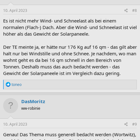
10. April 2023
#8
Es ist nicht mehr Wind- und Schneelast als bei einem
normalen (Flach-) Dach. Aber die Wind- und Schneelast ist viel
höher als das Gewicht der Solarpaneele.
Der TE meinte ja, er hätte nur 176 Kg auf 16 qm - das gilt aber
halt nur bei Windstille und ohne Schnee. Je nachdem, wo man
wohnt geht es da bei 16 qm schnell in den Bereich von
Tonnen. Deshalb muss das auch bedacht werden - das
Gewicht der Solarpaneele ist im Vergleich dazu gering.
R
toneo
e
a
k
DasMoritz
t
ww-robinie
i
o
n
e
10. April 2023
#9
n
:
Genau! Das Thema muss generell bedacht werden (Wortwitz),