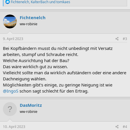
R
Fichtenelch
,
KalterBach
und
tomkaes
e
a
k
Fichtenelch
t
ww-robinie
i
o
n
e
9. April 2023
#3
n
:
Bei Kopfbändern musst du nicht unbedingt mit Versatz
arbeiten, stumpf und Schraube reicht.
Welche Ausrichtung hat der Bau?
Das wäre wirklich gut zu wissen.
Vielleicht sollte man da wirklich aufständern oder eine andere
Dachneigung wählen.
Möglichkeiten gibt's einige, zu geringe Neigung ist wie
@IngoS
schon sagt schlecht für den Ertrag.
DasMoritz
ww-robinie
10. April 2023
#4