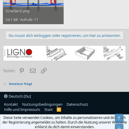
Scheiben2.png
54,1 KB · Aufrufe: 11
Du musst dich einloggen oder registrieren, um hier zu antworten.
Pinterest
E-Mail
Link
Teilen:
Amateur fragt
Deutsch [Du]
Kontakt
Nutzungsbedingungen
Datenschutz
Hilfe und Impressum
Start
R
S
Diese Seite verwendet Cookies, um Inhalte zu personalisieren und dich nach
S
Obe
der Registrierung angemeldet zu halten. Durch die Nutzung unserer Webseite
erklärst du dich damit einverstanden.
Unt