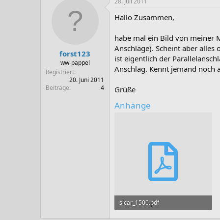
28. Juli 2011
Hallo Zusammen,
habe mal ein Bild von meiner M
Anschläge). Scheint aber alles 
forst123
ist eigentlich der Parallelansc
ww-pappel
Anschlag. Kennt jemand noch a
Registriert
20. Juni 2011
Beiträge
4
Grüße
Anhänge
sicar_1500.pdf
189,2 KB · Aufrufe: 123