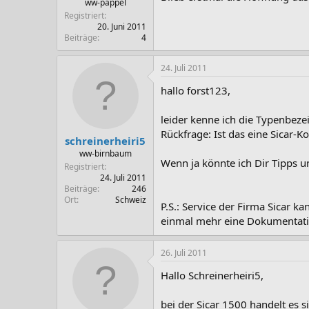
ww-pappel
Registriert
20. Juni 2011
Beiträge
4
24. Juli 2011
hallo forst123,
leider kenne ich die Typenbez
Rückfrage: Ist das eine Sicar-
schreinerheiri5
ww-birnbaum
Wenn ja könnte ich Dir Tipps und
Registriert
24. Juli 2011
Beiträge
246
Ort
Schweiz
P.S.: Service der Firma Sicar k
einmal mehr eine Dokumentatio
26. Juli 2011
Hallo Schreinerheiri5,
bei der Sicar 1500 handelt es 