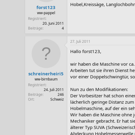
Hobel,Kreissäge, Langlochbohre
forst123
ww-pappel
Registriert
20. Juni 2011
Beiträge
4
27. Juli 2011
Hallo forst123,
wir haben die Maschine vor ca. 
Arbeiten tut sie ihren Dienst h
schreinerheiri5
vor einer Doppelschwingtür, s
ww-birnbaum
Registriert
Nun zu den Modifikationen:
24. Juli 2011
Beiträge
246
Der Vorbesitzer hat schon einen
Ort
Schweiz
lächerlich geringe Distanz zum
Hobelmaschine, auf der ein sehr
Wir haben die Maschine ohne 
Mechaniker gebracht. Er hat sie
älterer Typ SUVA (Schweizeris
Abdeckung Hobelmesserwelle mi