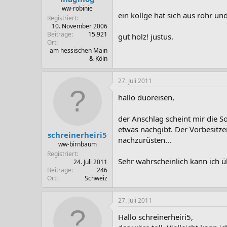
ww-robinie
ein kollge hat sich aus rohr un
Registriert
10. November 2006
Beiträge
15.921
gut holz! justus.
Ort
am hessischen Main
& Köln
27. Juli 2011
hallo duoreisen,
der Anschlag scheint mir die S
etwas nachgibt. Der Vorbesitzer
schreinerheiri5
nachzurüsten...
ww-birnbaum
Registriert
Sehr wahrscheinlich kann ich 
24. Juli 2011
Beiträge
246
Ort
Schweiz
27. Juli 2011
Hallo schreinerheiri5,