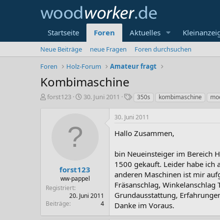
Startseite
Foren
Aktuelles
Kleinanzei
Neue Beiträge
neue Fragen
Foren durchsuchen
Foren
Holz-Forum
Amateur fragt
Kombimaschine
E
E
S
forst123
30. Juni 2011
350s
kombimaschine
mod
r
r
c
s
s
h
30. Juni 2011
t
t
l
e
e
a
Hallo Zusammen,
l
l
g
l
l
w
bin Neueinsteiger im Bereich 
e
t
o
1500 gekauft. Leider habe ich
r
a
r
forst123
anderen Maschinen ist mir auf
m
t
ww-pappel
Fräsanschlag, Winkelanschlag 
e
Registriert
Grundausstattung, Erfahrunge
20. Juni 2011
Beiträge
4
Danke im Voraus.