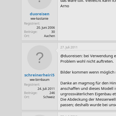
das wäre toll. Vielleicht kann 
Arno
duoreisen
ww-kastanie
Registriert
20. Juni 2006
Beiträge
30
Ort
Aachen
27. Juli 2011
@duoreisen: bei Verwendung ei
Problem wohl nicht auftreten.
Bilder kommen wenn möglich n
schreinerheiri5
ww-birnbaum
Danke an magmog für den Hinwei
Registriert
anschaffen und dieses Modell i
24. Juli 2011
Beiträge
246
urgrossväterlichen Eigenbau e
Ort
Schweiz
Die Abdeckung der Messerwell
passen; deshalb wurde bei uns