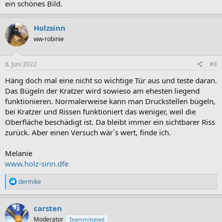
ein schönes Bild.
Holzsinn
ww-robinie
8. Juni 2022
#8
Häng doch mal eine nicht so wichtige Tür aus und teste daran.
Das Bügeln der Kratzer wird sowieso am ehesten liegend
funktionieren. Normalerweise kann man Druckstellen bügeln,
bei Kratzer und Rissen funktioniert das weniger, weil die
Oberfläche beschädigt ist. Da bleibt immer ein sichtbarer Riss
zurück. Aber einen Versuch wär´s wert, finde ich.
Melanie
www.holz-sinn.dfe
R
dermike
e
a
k
carsten
t
Moderator
Teammitglied
i