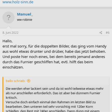
www.holz-sinn.de
Manuel_
ww-robinie
8. Juni 2022
#6
Hallo,
erst mal sorry, für die doppelten Bilder, das ging vom Handy
aus wohl etwas drunter und drüber, habe das jetzt behoben.
Und poste hier noch eines, bei dem bereits jemand anderes
durch das Furnier geschliffen hat, evtl. hilft das beim
einschätzen.
bello schrieb:
Die werden eher lackiert sein und da ist wohl teilweise etwas mehr
als nur anschleifen erforderlich. Das ist aber bei dünnem Furnier
kritisch.
Versuche doch einfach einmal den Rahmen im letzten Bild zu
bearbeiten. Den unteren teil sehr vorsichtig mit 120er Korn
schleifen, den Rest mit 240er anschleifen. Dann dünn mit einem