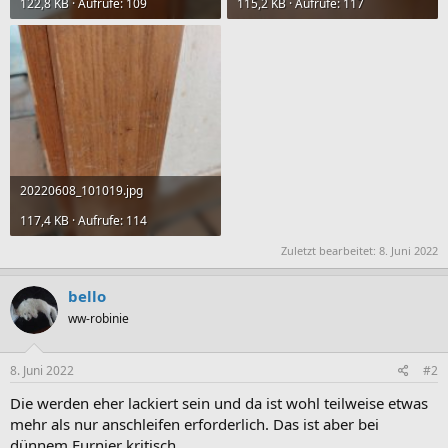
122,8 KB · Aufrufe: 109
115,2 KB · Aufrufe: 117
20220608_101019.jpg
117,4 KB · Aufrufe: 114
Zuletzt bearbeitet:
8. Juni 2022
bello
ww-robinie
8. Juni 2022
#2
Die werden eher lackiert sein und da ist wohl teilweise etwas
mehr als nur anschleifen erforderlich. Das ist aber bei
dünnem Furnier kritisch.