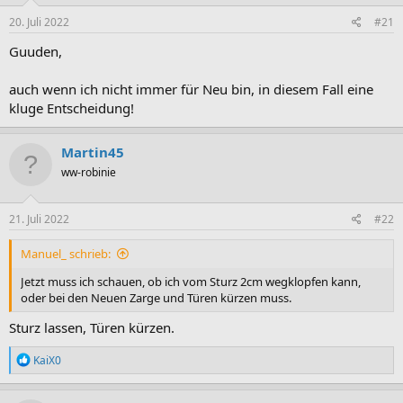
20. Juli 2022
#21
Guuden,
auch wenn ich nicht immer für Neu bin, in diesem Fall eine
kluge Entscheidung!
Martin45
ww-robinie
21. Juli 2022
#22
Manuel_ schrieb:
Jetzt muss ich schauen, ob ich vom Sturz 2cm wegklopfen kann,
oder bei den Neuen Zarge und Türen kürzen muss.
Sturz lassen, Türen kürzen.
R
KaiX0
e
a
k