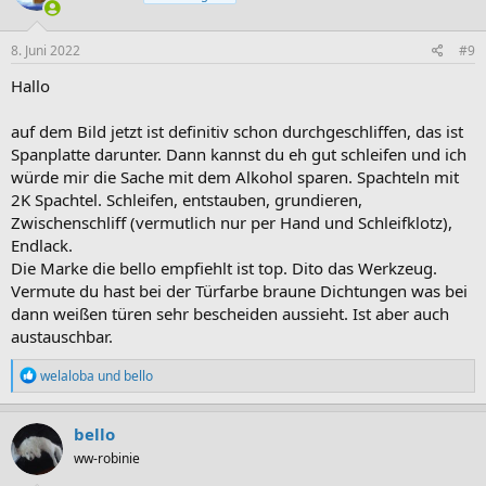
o
n
e
8. Juni 2022
#9
n
:
Hallo
auf dem Bild jetzt ist definitiv schon durchgeschliffen, das ist
Spanplatte darunter. Dann kannst du eh gut schleifen und ich
würde mir die Sache mit dem Alkohol sparen. Spachteln mit
2K Spachtel. Schleifen, entstauben, grundieren,
Zwischenschliff (vermutlich nur per Hand und Schleifklotz),
Endlack.
Die Marke die bello empfiehlt ist top. Dito das Werkzeug.
Vermute du hast bei der Türfarbe braune Dichtungen was bei
dann weißen türen sehr bescheiden aussieht. Ist aber auch
austauschbar.
R
welaloba
und
bello
e
a
k
bello
t
ww-robinie
i
o