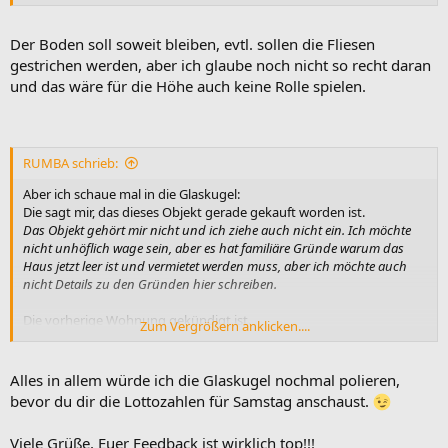
Der Boden soll soweit bleiben, evtl. sollen die Fliesen
gestrichen werden, aber ich glaube noch nicht so recht daran
und das wäre für die Höhe auch keine Rolle spielen.
RUMBA schrieb:
Aber ich schaue mal in die Glaskugel:
Die sagt mir, das dieses Objekt gerade gekauft worden ist.
Das Objekt gehört mir nicht und ich ziehe auch nicht ein. Ich möchte
nicht unhöflich wage sein, aber es hat familiäre Gründe warum das
Haus jetzt leer ist und vermietet werden muss, aber ich möchte auch
nicht Details zu den Gründen hier schreiben.
Die vorherige Wohnung gekündigt ist.
Zum Vergrößern anklicken....
Meine nicht.
Und alles am besten schon vorgestern fertig war
Alles in allem würde ich die Glaskugel nochmal polieren,
Ganz so schlimm ist es nicht, aber Einzug soll im September sein, also
bevor du dir die Lottozahlen für Samstag anschaust.
muss ich schon etwas planen, aber es ist kein zeitlicher GAU.
Viele Grüße, Euer Feedback ist wirklich top!!!
Also wird der Geldbeutel leer sein.