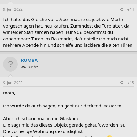
n
e
9. Juni 2022
#14
n
:
Ich hatte das Gleiche vor... Aber mache es jetzt wie Martin
vorgeschlagen hat, neu kaufen. Zumindest die Türblätter, da
wir leider Stahlzargen haben. Für 90€ bekommst du
annehmbare Türen im Baumarkt, dafür stelle ich mich nicht
mehrere Abende hin und schleife und lackiere die alten Türen.
RUMBA
ww-buche
9. Juni 2022
#15
moin,
ich würde da auch sagen, da geht nur deckend lackieren.
Aber ich schaue mal in die Glaskugel:
Die sagt mir, das dieses Objekt gerade gekauft worden ist.
Die vorherige Wohnung gekündigt ist.