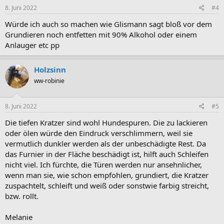
e
8. Juni 2022
#4
n
:
Würde ich auch so machen wie Glismann sagt bloß vor dem
Grundieren noch entfetten mit 90% Alkohol oder einem
Anlauger etc pp
Holzsinn
ww-robinie
8. Juni 2022
#5
Die tiefen Kratzer sind wohl Hundespuren. Die zu lackieren
oder ölen würde den Eindruck verschlimmern, weil sie
vermutlich dunkler werden als der unbeschädigte Rest. Da
das Furnier in der Fläche beschädigt ist, hilft auch Schleifen
nicht viel. Ich fürchte, die Türen werden nur ansehnlicher,
wenn man sie, wie schon empfohlen, grundiert, die Kratzer
zuspachtelt, schleift und weiß oder sonstwie farbig streicht,
bzw. rollt.
Melanie