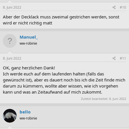
n
e
8. Juni 2022
#10
n
:
Aber der Decklack muss zweimal gestrichen werden, sonst
wird er nicht richtig matt
Manuel_
ww-robinie
8. Juni 2022
#11
OK, ganz herzlichen Dank!
Ich werde euch auf dem laufenden halten (falls das
gewünscht ist), aber es dauert noch bis ich die Zeit finde mich
darum zu kümmern, wollte aber wissen, wie ich vorgehen
kann und was an Zeitaufwand auf mich zukommt.
Zuletzt bearbeitet:
8. Juni 2022
bello
ww-robinie