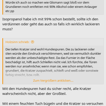
Würde ich auch so machen wie Glismann sagt bloß vor dem
Grundieren noch entfetten mit 90% Alkohol oder einem Anlauger
etc pp
Isopropanol habe ich mit 99% schon bestellt, sollte ich den
verdünnen oder geht das auch so falls ich wirklich lackieren
muss?
Holzsinn schrieb:
Die tiefen Kratzer sind wohl Hundespuren. Die zu lackieren oder
ölen würde den Eindruck verschlimmern, weil sie vermutlich dunkler
werden als der unbeschädigte Rest. Da das Furnier in der Fläche
beschädigt ist, hilft auch Schleifen nicht viel. Ich fürchte, die Türen
werden nur ansehnlicher, wenn man sie, wie schon empfohlen,
grundiert, die Kratzer zuspachtelt, schleift und weiß oder sonstwie
farbig streicht, bzw. rollt.
Zum Vergrößern anklicken....
Melanie
www.holz-sinn.de
Mit den Hundespuren hast du sicher recht, alle Kratzer
wahrscheinlich nicht, aber der Großteil.
Mit einem feuchten Tuch bügeln und die Kratzer so versuchen