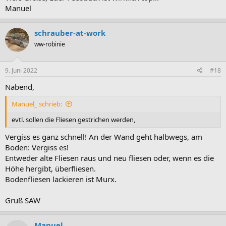
Manuel
Das ist zwar immer ein Problem, aber in diesem Fall nicht meines und
auch neue Türen wären noch drin, es geht mir vor allem um 4 Türen,
die wie Melanie richtig Vermutet hat der Hund recht hergerichtet hat.
schrauber-at-work
Das sieht einfach nicht gut aus und so möchte ich es auch niemandem
Übergeben.
ww-robinie
9. Juni 2022
#18
Nabend,
Manuel_ schrieb:
evtl. sollen die Fliesen gestrichen werden,
Vergiss es ganz schnell! An der Wand geht halbwegs, am
Boden: Vergiss es!
Entweder alte Fliesen raus und neu fliesen oder, wenn es die
Höhe hergibt, überfliesen.
Bodenfliesen lackieren ist Murx.
Gruß SAW
Manuel_