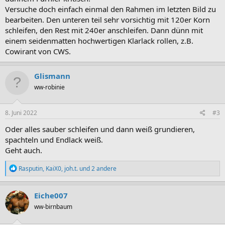
Versuche doch einfach einmal den Rahmen im letzten Bild zu
bearbeiten. Den unteren teil sehr vorsichtig mit 120er Korn
schleifen, den Rest mit 240er anschleifen. Dann dünn mit
einem seidenmatten hochwertigen Klarlack rollen, z.B.
Cowirant von CWS.
Glismann
ww-robinie
8. Juni 2022
#3
Oder alles sauber schleifen und dann weiß grundieren,
spachteln und Endlack weiß.
Geht auch.
R
Rasputin
,
KaiX0
,
joh.t.
und 2 andere
e
a
k
Eiche007
t
ww-birnbaum
i
o
n