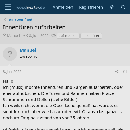
Anmelden
Registrieren
Amateur fragt
Innentüren aufarbeiten
E
E
S
Manuel_
8. Juni 2022
aufarbeiten
innentüren
r
r
c
s
s
h
Manuel_
t
t
l
e
e
a
ww-robinie
l
l
g
l
l
w
8. Juni 2022
#1
e
t
o
r
a
r
Hallo,
m
t
ich (muss) möchte Innentüren und Zargen aufarbeiten, oder
e
eher aufhubschen. Die Türen und Rahmen haben Kratzer,
Schrammen und Dellen (siehe Bilder).
Ich weiß nicht womit die Oberfläche gemäß hat würde, es
sieht für mich aber wie Lasur oder evtl. Öl aus, das ganze ist
noch im Originalzustand von vor 35 Jahren.
Hilfreich wären Tipps sowohl dazu wie ich vorgehen soll, als