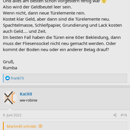
Und alles am besten schon vorgestern fertig war
Also wird der Geldbeutel leer sein.
Wenn nicht, dann neue Türelemente rein.
Kostet klar Geld, aber dann sind die Türelemente neu.
Spachtelmasse, Schleifpapier, Grundierung und Lack kosten
auch Geld.... und Zeit.
Im besten Fall haben die Türen eine 60er Bekleidung, dann
muss der Fliesensockel nicht neu gemacht werden. Oder
kommt der Boden neu oder ein anderer Belag drauf?
Gruß,
Rumba
R
Frank73
e
a
k
KaiX0
t
ww-robinie
i
o
n
e
9. Juni 2022
#16
n
:
Martin45 schrieb: