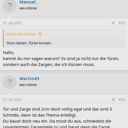
Manuel_
t
ww-robinie
i
o
n
e
21. Juli 2022
#23
n
:
Martin45 schrieb:
Sturz lassen, Türen kürzen.
Hallo,
kannst du mir sagen warum? Es sind ja nicht nur die Türen,
sondern auch die Zargen, die ich Kürzen muss.
Martin45
ww-robinie
21. Juli 2022
#24
Tür und Zarge sind 2cm doch völlig egal und das sind 3
Schnitte, dann ist das Thema erledigt.
Du baust doch neu ein. Da misst du aus, schneidest die
unverleimten Zargenteile zu und baust dann die Zarge