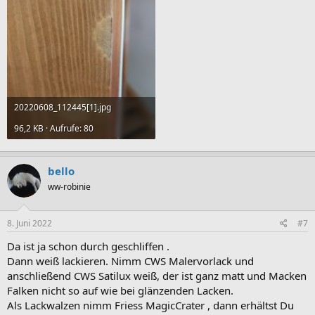
20220608_112445[1].jpg
96,2 KB · Aufrufe: 80
bello
ww-robinie
8. Juni 2022
#7
Da ist ja schon durch geschliffen .
Dann weiß lackieren. Nimm CWS Malervorlack und
anschließend CWS Satilux weiß, der ist ganz matt und Macken
Falken nicht so auf wie bei glänzenden Lacken.
Als Lackwalzen nimm Friess MagicCrater , dann erhältst Du