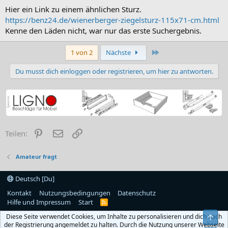
Hier ein Link zu einem ähnlichen Sturz.
https://benz24.de/wienerberger-ziegelsturz-115x71-cm.html
Kenne den Läden nicht, war nur das erste Suchergebnis.
Letzte
1 von 2
Nächste
Du musst dich einloggen oder registrieren, um hier zu antworten.
Pinterest
E-Mail
Link
Teilen:
Amateur fragt
Deutsch [Du]
Kontakt
Nutzungsbedingungen
Datenschutz
Hilfe und Impressum
Start
R
S
Diese Seite verwendet Cookies, um Inhalte zu personalisieren und dich nach
S
Obe
der Registrierung angemeldet zu halten. Durch die Nutzung unserer Webseite