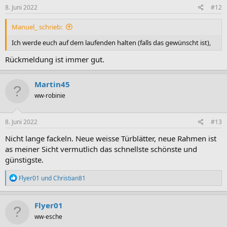
8. Juni 2022
#12
Manuel_ schrieb:
Ich werde euch auf dem laufenden halten (falls das gewünscht ist),
Rückmeldung ist immer gut.
Martin45
ww-robinie
8. Juni 2022
#13
Nicht lange fackeln. Neue weisse Türblätter, neue Rahmen ist
as meiner Sicht vermutlich das schnellste schönste und
günstigste.
R
Flyer01
und
Christian81
e
a
k
Flyer01
t
ww-esche
i
o