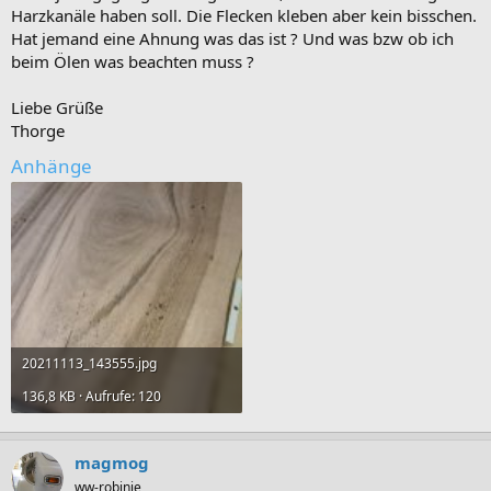
Harzkanäle haben soll. Die Flecken kleben aber kein bisschen.
Hat jemand eine Ahnung was das ist ? Und was bzw ob ich
beim Ölen was beachten muss ?
Liebe Grüße
Thorge
Anhänge
20211113_143555.jpg
136,8 KB · Aufrufe: 120
magmog
ww-robinie