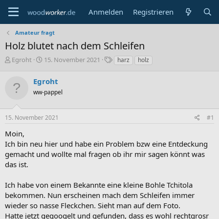
Anmelden
Registrieren
Amateur fragt
Holz blutet nach dem Schleifen
E
E
S
Egroht
15. November 2021
harz
holz
r
r
c
s
s
h
Egroht
t
t
l
ww-pappel
e
e
a
l
l
g
l
l
w
15. November 2021
#1
e
t
o
r
a
r
Moin,
m
t
Ich bin neu hier und habe ein Problem bzw eine Entdeckung
e
gemacht und wollte mal fragen ob ihr mir sagen könnt was
das ist.
Ich habe von einem Bekannte eine kleine Bohle Tchitola
bekommen. Nun erscheinen mach dem Schleifen immer
wieder so nasse Fleckchen. Sieht man auf dem Foto.
Hatte jetzt gegoogelt und gefunden, dass es wohl rechtgrosr