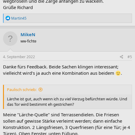
wegbröseln und die Zarge anfangen zu wackeln.
Grüße Richard
R
Martin45
e
a
k
MikeN
t
ww-fichte
i
o
n
e
4. September 2022
#5
n
:
Danke fürs Feedback. Beide Sachen klingen interessant;
vielleicht wird's ja auch eine Kombination aus beidem
.
Paulisch schrieb:
Lärche ist gut, auch wenn ich zu viel Verzug befürchten würde. Und
das Tor wird bestimmt eh gestrichen?
Meine "Lärche-Quelle" sind Terrassendielen. Die Friesen
sollen auf gewisse Stärke verleimt werden; dann einfache
Konstruktion. 2 Längsfriesen, 3 Querfriesen (für eine Tür; je 4
Türen). Oben Fenster, unten Füllung.