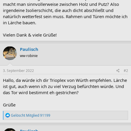
macht man sinnvollerweise zwischen Holz und Putz? Also
irgendeine Isolierschicht, die auch dicht abschließt und
natürlich wetterfest sein muss. Rahmen und Türen möchte ich
in Lärche bauen.
Vielen Dank & viele Grüße!
Paulisch
ww-robinie
3. September 2022
#2
Hallo, da würde ich dir Trioplex von Würth empfehlen. Lärche
ist gut, auch wenn ich zu viel Verzug befürchten würde. Und
das Tor wird bestimmt eh gestrichen?
Grüße
R
Gelöscht Mitglied 91199
e
a
k