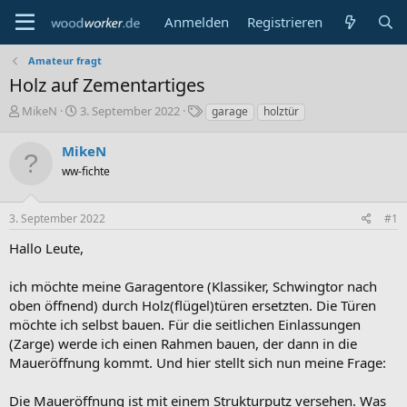
Anmelden
Registrieren
Amateur fragt
Holz auf Zementartiges
E
E
S
MikeN
3. September 2022
garage
holztür
r
r
c
s
s
h
MikeN
t
t
l
ww-fichte
e
e
a
l
l
g
l
l
w
3. September 2022
#1
e
t
o
r
a
r
Hallo Leute,
m
t
e
ich möchte meine Garagentore (Klassiker, Schwingtor nach
oben öffnend) durch Holz(flügel)türen ersetzten. Die Türen
möchte ich selbst bauen. Für die seitlichen Einlassungen
(Zarge) werde ich einen Rahmen bauen, der dann in die
Maueröffnung kommt. Und hier stellt sich nun meine Frage:
Die Maueröffnung ist mit einem Strukturputz versehen. Was