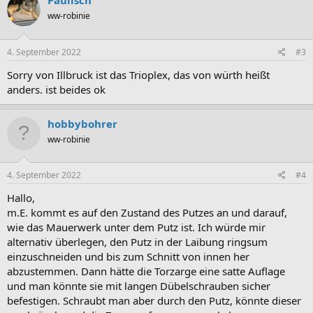
Paulisch
t
ww-robinie
i
o
n
e
4. September 2022
#3
n
:
Sorry von Illbruck ist das Trioplex, das von würth heißt
anders. ist beides ok
hobbybohrer
ww-robinie
4. September 2022
#4
Hallo,
m.E. kommt es auf den Zustand des Putzes an und darauf,
wie das Mauerwerk unter dem Putz ist. Ich würde mir
alternativ überlegen, den Putz in der Laibung ringsum
einzuschneiden und bis zum Schnitt von innen her
abzustemmen. Dann hätte die Torzarge eine satte Auflage
und man könnte sie mit langen Dübelschrauben sicher
befestigen. Schraubt man aber durch den Putz, könnte dieser