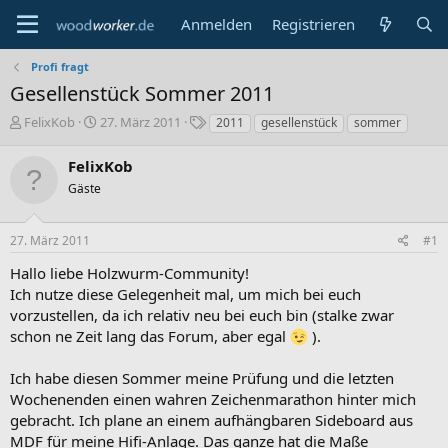
Anmelden
Registrieren
Profi fragt
Gesellenstück Sommer 2011
E
E
S
FelixKob
27. März 2011
2011
gesellenstück
sommer
r
r
c
s
s
h
FelixKob
t
t
l
Gäste
e
e
a
l
l
g
l
l
w
27. März 2011
#1
e
t
o
r
a
r
Hallo liebe Holzwurm-Community!
m
t
Ich nutze diese Gelegenheit mal, um mich bei euch
e
vorzustellen, da ich relativ neu bei euch bin (stalke zwar
schon ne Zeit lang das Forum, aber egal
).
Ich habe diesen Sommer meine Prüfung und die letzten
Wochenenden einen wahren Zeichenmarathon hinter mich
gebracht. Ich plane an einem aufhängbaren Sideboard aus
MDF für meine Hifi-Anlage. Das ganze hat die Maße