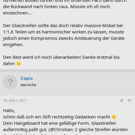
furnierten Böden führen und im untersten Fach dann durch
die Rückwand nach hinten raus. Müsste ich vll noch
einzeichnen...
Der Glasstreifen sollte das doch relativ massive Möbel bei
1:1,6 Teilen um es harmonischer wirken zu lassen, musste
jedoch einen Kompromiss zwecks Ansteuerung der Geräte
eingehen.
Den Rest werd ich noch überarbeiten! Danke erstmal bis
dahin
Copic
ww-eiche
29. März 2011
#7
Hallo,
schön daß sich ein Stift rechtzeitig Gedanken macht
Dein Hängeboard hat eine gefällige Form. Glasstreifen
außermittig paßt gut. (@Christian: 2 gleiche Streifen würden