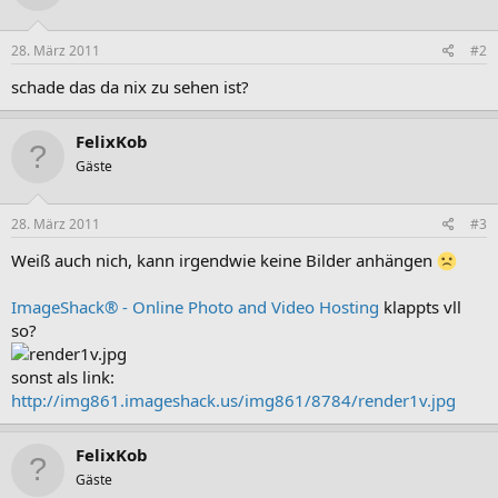
28. März 2011
#2
schade das da nix zu sehen ist?
FelixKob
Gäste
28. März 2011
#3
Weiß auch nich, kann irgendwie keine Bilder anhängen
ImageShack® - Online Photo and Video Hosting
klappts vll
so?
sonst als link:
http://img861.imageshack.us/img861/8784/render1v.jpg
FelixKob
Gäste