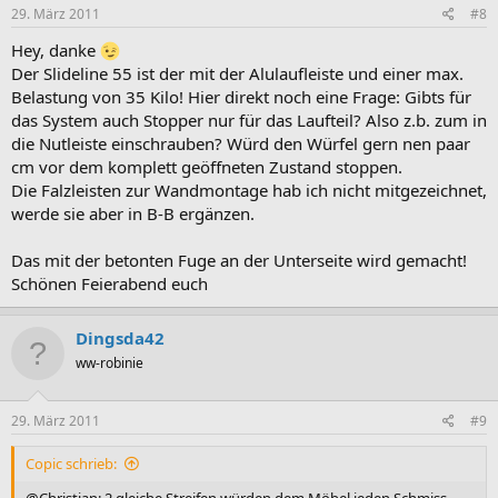
29. März 2011
#8
Hey, danke
Der Slideline 55 ist der mit der Alulaufleiste und einer max.
Belastung von 35 Kilo! Hier direkt noch eine Frage: Gibts für
das System auch Stopper nur für das Laufteil? Also z.b. zum in
die Nutleiste einschrauben? Würd den Würfel gern nen paar
cm vor dem komplett geöffneten Zustand stoppen.
Die Falzleisten zur Wandmontage hab ich nicht mitgezeichnet,
werde sie aber in B-B ergänzen.
Das mit der betonten Fuge an der Unterseite wird gemacht!
Schönen Feierabend euch
Dingsda42
ww-robinie
29. März 2011
#9
Copic schrieb:
@Christian: 2 gleiche Streifen würden dem Möbel jeden Schmiss