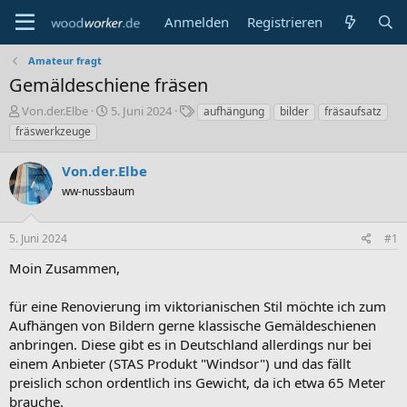
Anmelden
Registrieren
Amateur fragt
Gemäldeschiene fräsen
E
E
S
Von.der.Elbe
5. Juni 2024
aufhängung
bilder
fräsaufsatz
r
r
c
fräswerkzeuge
s
s
h
t
t
l
Von.der.Elbe
e
e
a
l
ww-nussbaum
l
g
l
l
w
e
t
o
5. Juni 2024
#1
r
a
r
m
t
Moin Zusammen,
e
für eine Renovierung im viktorianischen Stil möchte ich zum
Aufhängen von Bildern gerne klassische Gemäldeschienen
anbringen. Diese gibt es in Deutschland allerdings nur bei
einem Anbieter (STAS Produkt "Windsor") und das fällt
preislich schon ordentlich ins Gewicht, da ich etwa 65 Meter
brauche.