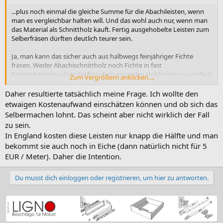
...plus noch einmal die gleiche Summe für die Abachileisten, wenn
man es vergleichbar halten will. Und das wohl auch nur, wenn man
das Material als Schnittholz kauft. Fertig ausgehobelte Leisten zum
Selberfräsen dürften deutlich teurer sein.
Ja, man kann das sicher auch aus halbwegs feinjähriger Fichte
fräsen. Weder Abachischnittholz noch Fichte in fast
Fensterkantelqualität dürften dem normalen Hobbyisten so einfach
Zum Vergrößern anklicken....
vor die Füße fallen.
Daher resultierte tatsächlich meine Frage. Ich wollte den
Und Zeit kostet es auch. Und nein, Spaß macht solche
etwaigen Kostenaufwand einschätzen können und ob sich das
Serienfertigung auch nicht. Sage ich mal, nachdem ich vor einiger
Selbermachen lohnt. Das scheint aber nicht wirklich der Fall
Zeit etwas mehr als die genannten 65 Meter Fußleistenkanäle aus
zu sein.
MDF gebaut habe.
In England kosten diese Leisten nur knapp die Hälfte und man
bekommt sie auch noch in Eiche (dann natürlich nicht für 5
Da habe ich allerdings wirklich auch finanziell gespart... also, wenn
man Zuschnitt, Verleimen, Fräsen, Schleifen, vorlackieren,
EUR / Meter). Daher die Intention.
Zwischenschleifen, zweimaliges Endlackieren jeweils mit Null
ansetzt.
Du musst dich einloggen oder registrieren, um hier zu antworten.