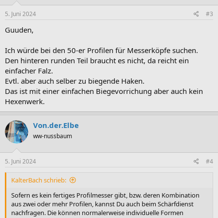
n
e
5. Juni 2024
#3
n
:
Guuden,
Ich würde bei den 50-er Profilen für Messerköpfe suchen.
Den hinteren runden Teil braucht es nicht, da reicht ein
einfacher Falz.
Evtl. aber auch selber zu biegende Haken.
Das ist mit einer einfachen Biegevorrichung aber auch kein
Hexenwerk.
Von.der.Elbe
ww-nussbaum
5. Juni 2024
#4
KalterBach schrieb:
Sofern es kein fertiges Profilmesser gibt, bzw. deren Kombination
aus zwei oder mehr Profilen, kannst Du auch beim Schärfdienst
nachfragen. Die können normalerweise individuelle Formen