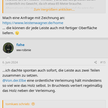
ordentlich ins Gewicht, da ich etwa 65 Meter brauche.
Alternativen gibt es nur in England zu kaufen und da wäre der
Zum Vergrößern anklicken....
Transport zu teuer.
Mach eine Anfrage mit Zeichnung an:
https://www.leistenwagner.de/home
... die können dir jede Leiste auch mit fertiger Oberfläche
liefern.
fahe
ww-robinie
6. Juni 2024
#15
...ich dachte spontan auch sofort, die Leiste aus zwei Teilen
zusammen zu setzen.
@Von.der.Elbe
eine ordentliche Verleimung hält mindestens
so viel wie das Holz selbst. In Bruchtests verliert regelmäßig
das Holz neben der Verleimung.
tomkaes schrieb: