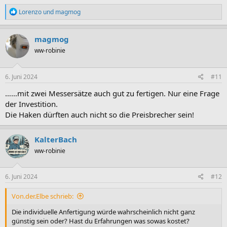
R
Lorenzo
und
magmog
e
a
k
magmog
t
ww-robinie
i
o
n
e
6. Juni 2024
#11
n
:
……mit zwei Messersätze auch gut zu fertigen. Nur eine Frage
der Investition.
Die Haken dürften auch nicht so die Preisbrecher sein!
KalterBach
ww-robinie
6. Juni 2024
#12
Von.der.Elbe schrieb:
Die individuelle Anfertigung würde wahrscheinlich nicht ganz
günstig sein oder? Hast du Erfahrungen was sowas kostet?