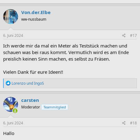
Von.der.Elbe
ww-nussbaum
6. Juni 2024
#17
Ich werde mir da mal ein Meter als Teststück machen und
schauen was bei raus kommt. Vermutlich wird es am Ende
preislich keinen Sinn machen, es selbst zu Fräsen.
Vielen Dank für eure Ideen!!
R
Lorenzo
und
IngoS
e
a
k
carsten
t
Moderator
Teammitglied
i
o
n
e
6. Juni 2024
#18
n
:
Hallo