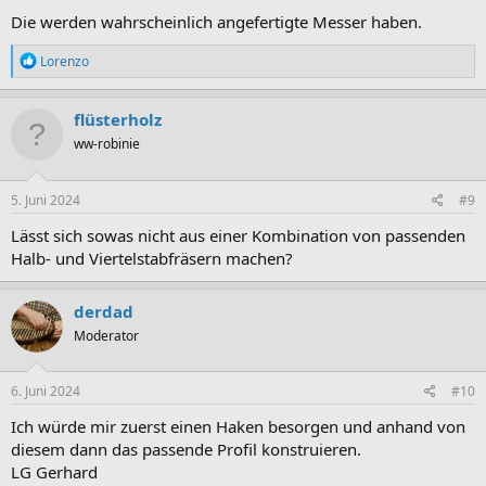
Die werden wahrscheinlich angefertigte Messer haben.
R
Lorenzo
e
a
k
flüsterholz
t
ww-robinie
i
o
n
e
5. Juni 2024
#9
n
:
Lässt sich sowas nicht aus einer Kombination von passenden
Halb- und Viertelstabfräsern machen?
derdad
Moderator
6. Juni 2024
#10
Ich würde mir zuerst einen Haken besorgen und anhand von
diesem dann das passende Profil konstruieren.
LG Gerhard