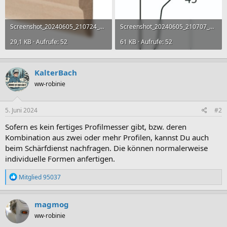
Screenshot_20240605_210724_Chrome.jpg
Screenshot_20240605_210707_Chrome.jpg
29,1 KB · Aufrufe: 52
61 KB · Aufrufe: 52
KalterBach
ww-robinie
5. Juni 2024
#2
Sofern es kein fertiges Profilmesser gibt, bzw. deren
Kombination aus zwei oder mehr Profilen, kannst Du auch
beim Schärfdienst nachfragen. Die können normalerweise
individuelle Formen anfertigen.
R
Mitglied 95037
e
a
k
magmog
t
ww-robinie
i
o