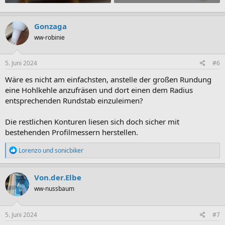
Gonzaga
ww-robinie
5. Juni 2024
#6
Wäre es nicht am einfachsten, anstelle der großen Rundung
eine Hohlkehle anzufräsen und dort einen dem Radius
entsprechenden Rundstab einzuleimen?
Die restlichen Konturen liesen sich doch sicher mit
bestehenden Profilmessern herstellen.
R
Lorenzo
und
sonicbiker
e
a
k
Von.der.Elbe
t
ww-nussbaum
i
o
n
e
5. Juni 2024
#7
n