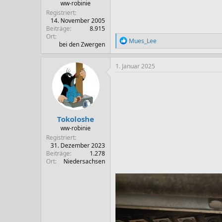
ww-robinie
Registriert
14. November 2005
Beiträge
8.915
Ort
R
Mues_Lee
bei den Zwergen
e
a
k
1. Januar 2025
t
i
o
n
e
n
Tokoloshe
:
ww-robinie
Registriert
31. Dezember 2023
Beiträge
1.278
Ort
Niedersachsen