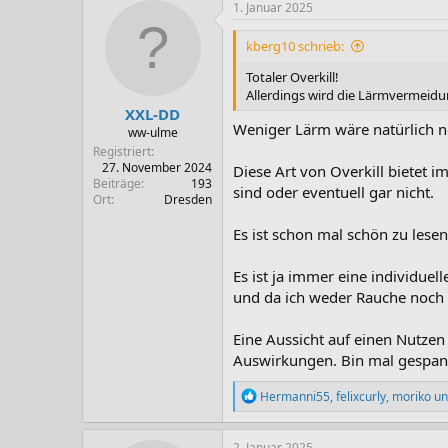
k
1. Januar 2025
t
i
kberg10 schrieb:
o
n
Totaler Overkill!
e
Allerdings wird die Lärmvermeidun
n
XXL-DD
:
Weniger Lärm wäre natürlich ne
ww-ulme
Registriert
27. November 2024
Diese Art von Overkill bietet 
Beiträge
193
sind oder eventuell gar nicht.
Ort
Dresden
Es ist schon mal schön zu lese
Es ist ja immer eine individuel
und da ich weder Rauche noch 
Eine Aussicht auf einen Nutzen
Auswirkungen. Bin mal gespan
R
Hermanni55
,
felixcurly
,
moriko
un
e
a
k
2. Januar 2025