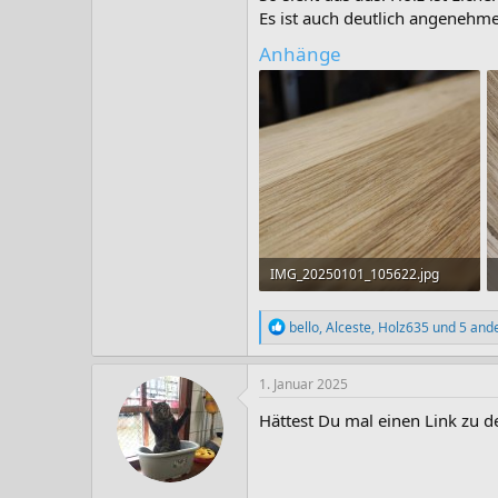
Es ist auch deutlich angenehm
Anhänge
IMG_20250101_105622.jpg
126,5 KB · Aufrufe: 25
R
bello
,
Alceste
,
Holz635
und 5 and
e
a
k
1. Januar 2025
t
i
Hättest Du mal einen Link zu d
o
n
e
n