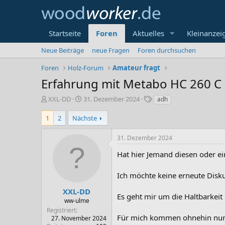
Startseite
Foren
Aktuelles
Kleinanzei
Neue Beiträge
neue Fragen
Foren durchsuchen
Foren
Holz-Forum
Amateur fragt
Erfahrung mit Metabo HC 260 C
E
E
S
XXL-DD
31. Dezember 2024
adh
r
r
c
s
s
h
1
2
Nächste
t
t
l
e
e
a
31. Dezember 2024
l
l
g
l
l
w
Hat hier Jemand diesen oder e
e
t
o
r
a
r
Ich möchte keine erneute Disk
m
t
e
XXL-DD
Es geht mir um die Haltbarkeit
ww-ulme
Registriert
Für mich kommen ohnehin nur m
27. November 2024