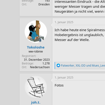
Beiträge
193
interessanten Eindruck - die A
Ort
Dresden
weniger Messer tragen und die
Neugeräten ja nicht viel, wenn
1. Januar 2025
Ich habe heute eine Spiralmesse
Hobelergebnis ist unglaublich,
Messer auf der Welle.
Tokoloshe
ww-robinie
Registriert
31. Dezember 2023
Beiträge
1.278
R
Patworker
,
XXL-DD
und
Mues_Lee
Ort
Niedersachsen
e
a
k
1. Januar 2025
t
i
Fotos
o
n
e
n
joh.t.
: