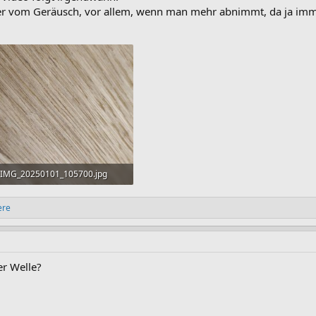
er vom Geräusch, vor allem, wenn man mehr abnimmt, da ja immer
IMG_20250101_105700.jpg
217,4 KB · Aufrufe: 24
ere
er Welle?