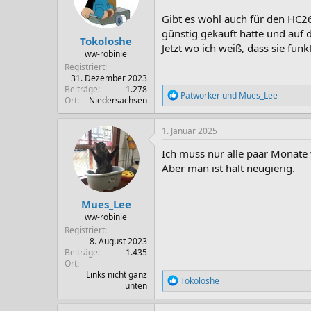
Gibt es wohl auch für den HC26
günstig gekauft hatte und auf 
Tokoloshe
Jetzt wo ich weiß, dass sie fun
ww-robinie
Registriert
31. Dezember 2023
Beiträge
1.278
R
Patworker
und
Mues_Lee
Ort
Niedersachsen
e
a
k
1. Januar 2025
t
i
Ich muss nur alle paar Monate 
o
Aber man ist halt neugierig.
n
e
n
Mues_Lee
:
ww-robinie
Registriert
8. August 2023
Beiträge
1.435
Ort
Links nicht ganz
R
Tokoloshe
unten
e
a