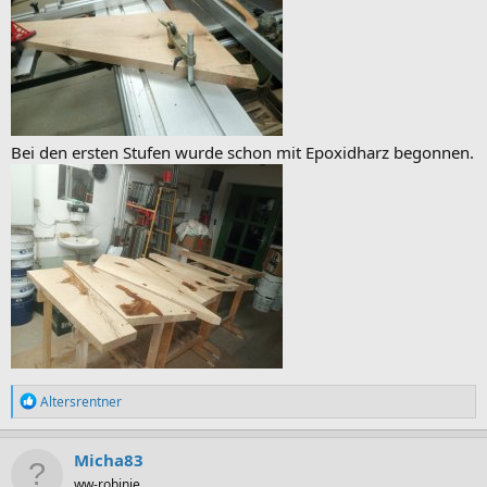
Bei den ersten Stufen wurde schon mit Epoxidharz begonnen.
R
Altersrentner
e
a
k
Micha83
t
ww-robinie
i