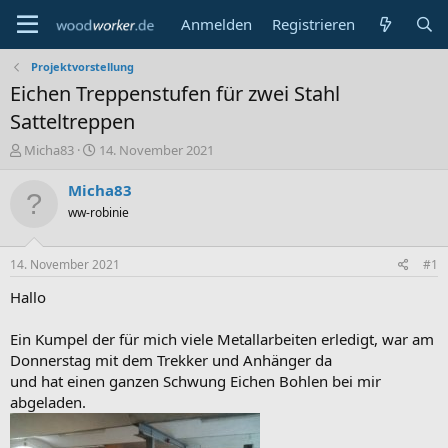
Anmelden
Registrieren
Projektvorstellung
Eichen Treppenstufen für zwei Stahl
Satteltreppen
E
E
Micha83
14. November 2021
r
r
s
s
Micha83
t
t
ww-robinie
e
e
l
l
l
l
14. November 2021
#1
e
t
r
a
Hallo
m
Ein Kumpel der für mich viele Metallarbeiten erledigt, war am
Donnerstag mit dem Trekker und Anhänger da
und hat einen ganzen Schwung Eichen Bohlen bei mir
abgeladen.