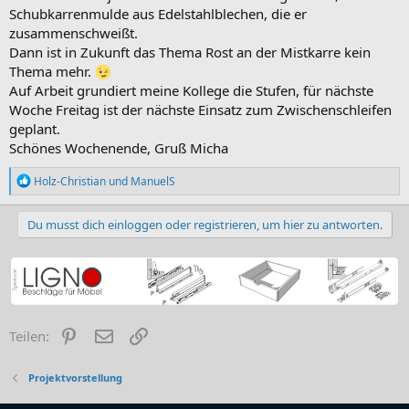
Schubkarrenmulde aus Edelstahlblechen, die er
zusammenschweißt.
Dann ist in Zukunft das Thema Rost an der Mistkarre kein
Thema mehr.
Auf Arbeit grundiert meine Kollege die Stufen, für nächste
Woche Freitag ist der nächste Einsatz zum Zwischenschleifen
geplant.
Schönes Wochenende, Gruß Micha
R
Holz-Christian
und
ManuelS
e
a
k
Du musst dich einloggen oder registrieren, um hier zu antworten.
t
i
o
n
e
n
:
Pinterest
E-Mail
Link
Teilen:
Projektvorstellung