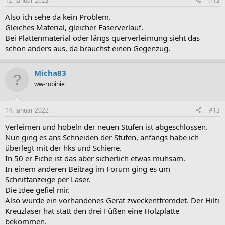
12. Januar 2022
#12
n
:
Also ich sehe da kein Problem.
Gleiches Material, gleicher Faserverlauf.
Bei Plattenmaterial oder längs querverleimung sieht das
schon anders aus, da brauchst einen Gegenzug.
Micha83
ww-robinie
14. Januar 2022
#13
Verleimen und hobeln der neuen Stufen ist abgeschlossen.
Nun ging es ans Schneiden der Stufen, anfangs habe ich
überlegt mit der hks und Schiene.
In 50 er Eiche ist das aber sicherlich etwas mühsam.
In einem anderen Beitrag im Forum ging es um
Schnittanzeige per Laser.
Die Idee gefiel mir.
Also wurde ein vorhandenes Gerät zweckentfremdet. Der Hilti
Kreuzlaser hat statt den drei Füßen eine Holzplatte
bekommen.