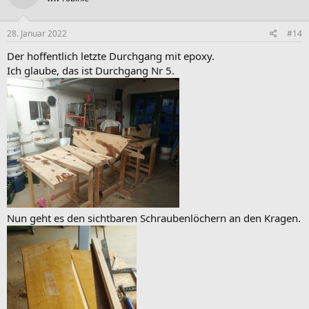
o
n
e
28. Januar 2022
#14
n
:
Der hoffentlich letzte Durchgang mit epoxy.
Ich glaube, das ist Durchgang Nr 5.
Nun geht es den sichtbaren Schraubenlöchern an den Kragen.