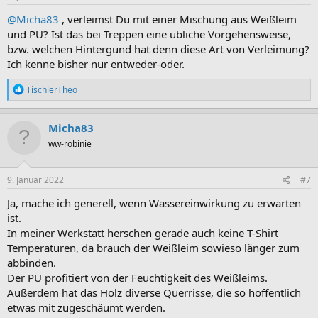
n
:
@Micha83
, verleimst Du mit einer Mischung aus Weißleim
und PU? Ist das bei Treppen eine übliche Vorgehensweise,
bzw. welchen Hintergund hat denn diese Art von Verleimung?
Ich kenne bisher nur entweder-oder.
R
TischlerTheo
e
a
k
Micha83
t
ww-robinie
i
o
n
e
9. Januar 2022
#7
n
:
Ja, mache ich generell, wenn Wassereinwirkung zu erwarten
ist.
In meiner Werkstatt herschen gerade auch keine T-Shirt
Temperaturen, da brauch der Weißleim sowieso länger zum
abbinden.
Der PU profitiert von der Feuchtigkeit des Weißleims.
Außerdem hat das Holz diverse Querrisse, die so hoffentlich
etwas mit zugeschäumt werden.