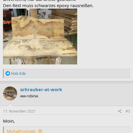
Den Rest muss schwarzes epoxy rausreißen.
R
Holz-Ede
e
a
k
schrauber-at-work
t
ww-robinie
i
o
n
e
17. November 2021
#3
n
:
Moin,
Micha83 schrieb: