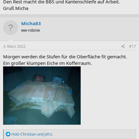
Den Rest macht die BBS und Kantenschleife auf Arbeit.
Gruß Micha
Micha83
ww-robinie
3. März 2022
#17
Morgen werden die Stufen für die Oberfläche fit gemacht.
Ein großer klumpen Eiche im Kofferraum.
R
Holz-Christian
und
joh.t.
e