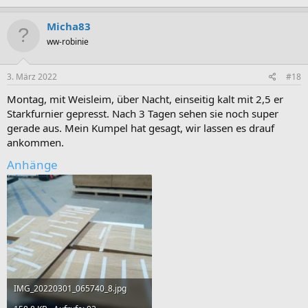
a
k
Micha83
t
ww-robinie
i
o
n
e
3. März 2022
#18
n
:
Montag, mit Weisleim, über Nacht, einseitig kalt mit 2,5 er
Starkfurnier gepresst. Nach 3 Tagen sehen sie noch super
gerade aus. Mein Kumpel hat gesagt, wir lassen es drauf
ankommen.
Anhänge
IMG_20220301_065740_8.jpg