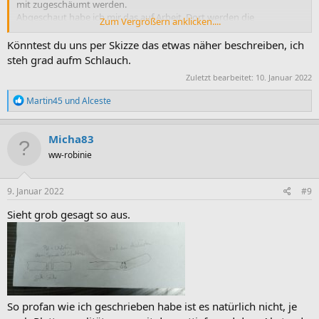
mit zugeschäumt werden.
Abgeschaut habe ich mir das auf Arbeit. Dort werden die
Zum Vergrößern anklicken....
abgewinkelten Arbeitsplatten von Verkaufstheken so verleimt.
Auf der Unterseite werden im Abstand von ca 1,5 cm zwei Nuten
Könntest du uns per Skizze das etwas näher beschreiben, ich
gesägt, ca bis 2 mm an HPL ran.
steh grad aufm Schlauch.
Dann werden die Nuten mit Weißleim und PU gefüllt und die Platte
Zuletzt bearbeitet:
10. Januar 2022
mit Press-Schablonen in Form gebracht.
So entsteht eine zum Kunden hin abgewinkelte Arbeitsplatte ohne
R
Martin45
und
Alceste
sichtbare Fuge.
e
a
k
Micha83
t
ww-robinie
i
o
n
e
9. Januar 2022
#9
n
:
Sieht grob gesagt so aus.
So profan wie ich geschrieben habe ist es natürlich nicht, je