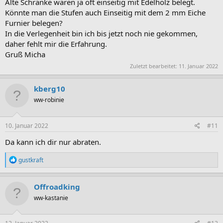
Alte Schränke waren ja oft einseitig mit Edelholz belegt.
Könnte man die Stufen auch Einseitig mit dem 2 mm Eiche
Furnier belegen?
In die Verlegenheit bin ich bis jetzt noch nie gekommen,
daher fehlt mir die Erfahrung.
Gruß Micha
Zuletzt bearbeitet:
11. Januar 2022
kberg10
ww-robinie
10. Januar 2022
#11
Da kann ich dir nur abraten.
R
gustkraft
e
a
k
Offroadking
t
ww-kastanie
i
o
n
e