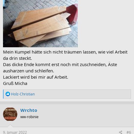
Mein Kumpel hätte sich nicht träumen lassen, wie viel Arbeit
da drin steckt.
Das dicke Ende kommt erst noch mit zuschneiden, Äste
ausharzen und schleifen.
Lackiert wird bei mir auf Arbeit.
Gruß Micha
R
Holz-Christian
e
a
k
Wrchto
t
ww-robinie
i
o
n
e
9. Januar 2022
#6