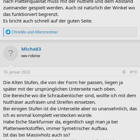
nach Plattenqualität muss mit der nuttiefe und dem Abstand
zueinander gespielt werden. Auch ist natürlich der Winkel wo
das funktioniert begrenzt.
Es bricht auch schnell auf der guten Seite.
R
ChrisMo
und
Altersrentner
e
a
k
Micha83
t
ww-robinie
i
o
n
e
10. Januar 2022
#10
n
:
Die Alten Stufen, die von der Form her passen, liegen ja
später mit der ursprünglichen Unterseite nach oben.
Die Bereiche wo die Schraubenlöcher sind, wollte ich mit dem
Nutfräser ausfräsen und Streifen einsetzen.
Bei einigen Stufen ist die Unterseite aber so unansehnlich, das
ich es einmal komplett verstecken würde.
Habe Eiche Starkfurnier da, eigentlich sagt man ja bei
Plattenwerkstoffen, immer Symetrischer Aufbau.
Ist das bei Massivholz auch so?