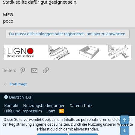
Statik sollte dafür gut geeignet sein.
MFG
poco
Du musst dich einloggen oder registrieren, um hier zu antworten.
Pinterest
E-Mail
Link
Teilen:
Profi fragt
Deutsch [Du]
Kontakt
Nutzungsbedingungen
Datenschutz
Hilfe und Impressum
Start
R
S
Diese Seite verwendet Cookies, um Inhalte zu personalisieren und dich nach
Obe
S
der Registrierung angemeldet zu halten. Durch die Nutzung unserer Webseite
erklärst du dich damit einverstanden.
Unt