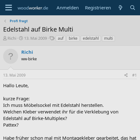
Anmelden
Registrieren
Profi fragt
Edelstahl auf Birke Multi
E
E
S
Richi
13. Mai 2009
auf
birke
edelstahl
multi
r
r
c
s
s
h
Richi
t
t
l
ww-birke
e
e
a
l
l
g
l
l
w
13. Mai 2009
#1
e
t
o
r
a
r
Hallo Leute,
m
t
e
kurze Frage:
Ich muss Möbelsockel mit Edelstahl herstellen.
Welchen Kleber verwendet ihr für die Verklebung von
Edelstahl auf Birke-Multiplex?
Pattex?
Habe früher schon mal mit Montagekleber gearbeitet, das hat