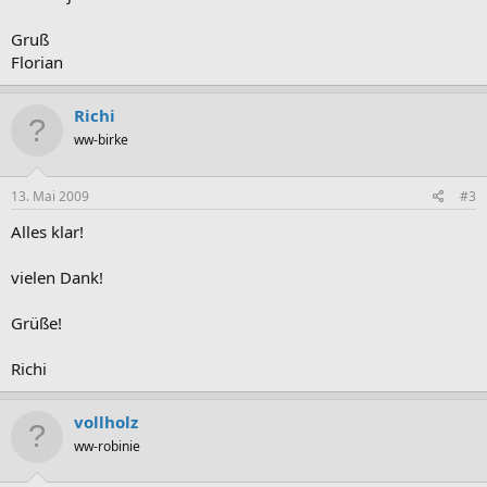
Gruß
Florian
Richi
ww-birke
13. Mai 2009
#3
Alles klar!
vielen Dank!
Grüße!
Richi
vollholz
ww-robinie