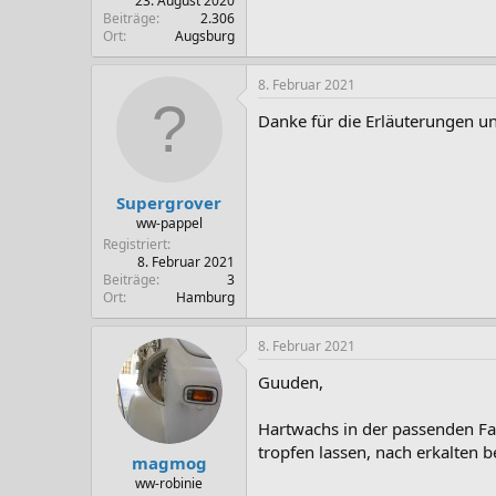
23. August 2020
Beiträge
2.306
Ort
Augsburg
8. Februar 2021
Danke für die Erläuterungen u
Supergrover
ww-pappel
Registriert
8. Februar 2021
Beiträge
3
Ort
Hamburg
8. Februar 2021
Guuden,
Hartwachs in der passenden Fa
tropfen lassen, nach erkalten b
magmog
ww-robinie