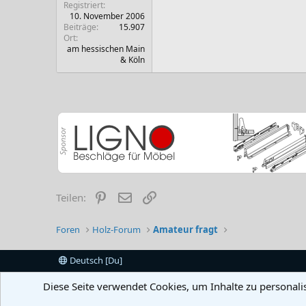
Registriert
10. November 2006
Beiträge
15.907
Ort
am hessischen Main
& Köln
Pinterest
E-Mail
Link
Teilen:
Foren
Holz-Forum
Amateur fragt
Deutsch [Du]
Diese Seite verwendet Cookies, um Inhalte zu personali