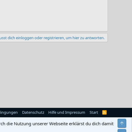
sst dich einloggen oder registrieren, um hier zu antworten.
dingungen
Datenschutz
Hilfe und Impressum
Start
R
S
S
Obe
rch die Nutzung unserer Webseite erklärst du dich damit