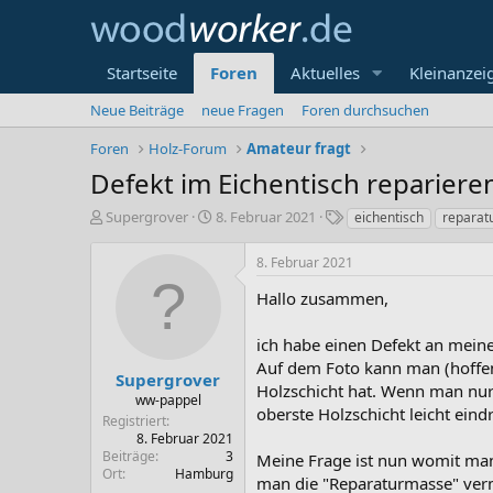
Startseite
Foren
Aktuelles
Kleinanzei
Neue Beiträge
neue Fragen
Foren durchsuchen
Foren
Holz-Forum
Amateur fragt
Defekt im Eichentisch repariere
E
E
S
Supergrover
8. Februar 2021
eichentisch
reparat
r
r
c
s
s
h
8. Februar 2021
t
t
l
e
e
a
Hallo zusammen,
l
l
g
l
l
w
ich habe einen Defekt an meine
e
t
o
Auf dem Foto kann man (hoffen
r
a
r
Supergrover
Holzschicht hat. Wenn man nur 
m
t
ww-pappel
oberste Holzschicht leicht ein
e
Registriert
8. Februar 2021
Beiträge
3
Meine Frage ist nun womit man 
Ort
Hamburg
man die "Reparaturmasse" vermu