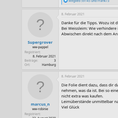
R
Mitglied 59145
und
Frank73
e
a
k
8. Februar 2021
t
i
Danke für die Tipps. Wozu ist 
o
Bei Weissleim: Wie verhindere 
n
Abwischen direkt nach dem Anp
e
n
Supergrover
:
ww-pappel
Registriert
8. Februar 2021
Beiträge
3
Ort
Hamburg
8. Februar 2021
Die Folie dient dazu, dass dir 
nehmen, was da ist. Bei so eine
nicht extra was kaufen.
Leimüberstände unmittelbar 
marcus_n
Viel Glück
ww-robinie
Registriert