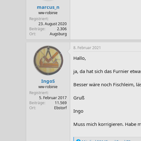
marcus_n
ww-robinie
Registriert
23. August 2020
Beiträge
2.306
Ort
Augsburg
8. Februar 2021
Hallo,
ja, da hat sich das Furnier etwa
IngoS
Besser wäre noch Fischleim, läs
ww-robinie
Registriert
Gruß
5. Februar 2017
Beiträge
11.569
Ort
Ebstorf
Ingo
Muss mich korrigieren. Habe mi