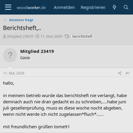
Anmelden
Registrieren
Amateur fragt
Berichtsheft,..
E
E
S
Mitglied 23419
11. Mai 2009
berichtsheft
r
r
c
s
s
h
Mitglied 23419
t
t
l
e
e
a
Gäste
l
l
g
l
l
w
11. Mai 2009
#1
e
t
o
r
a
r
hallo,
m
t
e
in meinem betrieb wurde das berichtsheft nie verlangt, habe
demnach auch nie dran gedacht es zu schreiben,....habe juni
juli gesellenprüfung, muss es diese woche nocht abgeben,
wenn nicht werde ich nicht zugelassen*fluch*......
mit freundlichen grüßen tome91