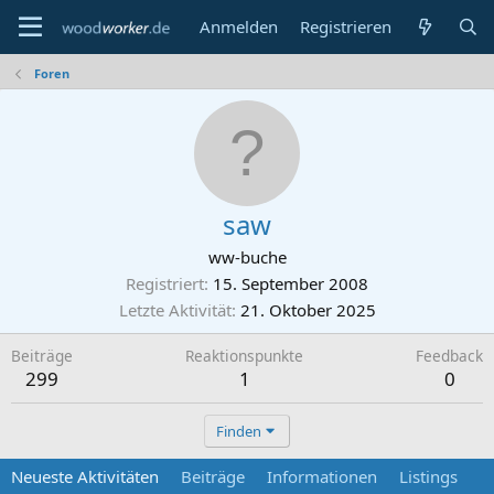
Anmelden
Registrieren
Foren
saw
ww-buche
Registriert
15. September 2008
Letzte Aktivität
21. Oktober 2025
Beiträge
Reaktionspunkte
Feedback
299
1
0
Finden
Neueste Aktivitäten
Beiträge
Informationen
Listings