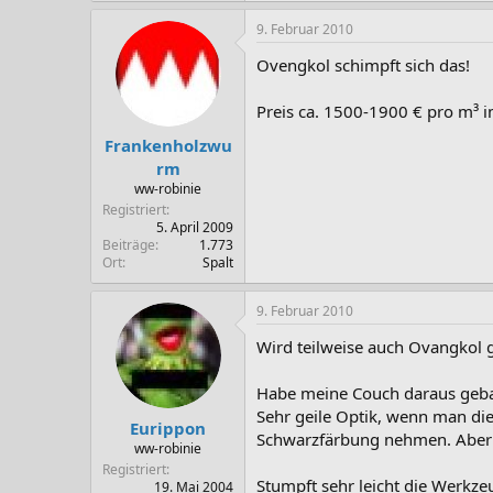
9. Februar 2010
Ovengkol schimpft sich das!
Preis ca. 1500-1900 € pro m³ i
Frankenholzwu
rm
ww-robinie
Registriert
5. April 2009
Beiträge
1.773
Ort
Spalt
9. Februar 2010
Wird teilweise auch Ovangkol 
Habe meine Couch daraus geba
Sehr geile Optik, wenn man die
Eurippon
Schwarzfärbung nehmen. Aber se
ww-robinie
Registriert
Stumpft sehr leicht die Werkz
19. Mai 2004