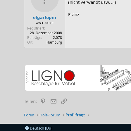
(nicht verwandt usw. ...)
Franz
elgarlopin
ww-robinie
Registriert
28. Dezember 2008
Beiträge
2.078
Ort
Hamburg
Pinterest
E-Mail
Link
Teilen:
Foren
Holz-Forum
Profi fragt
Deutsch [Du]