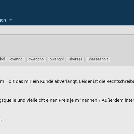
gen
hol
ovengol
owenghol
owengol
übersee
überseeholz
em Holz das mir ein Kunde abverlangt. Leider ist die Rechtschreib
quelle und vielleicht einen Preis je m³ nennen ? Außerdem inter
.