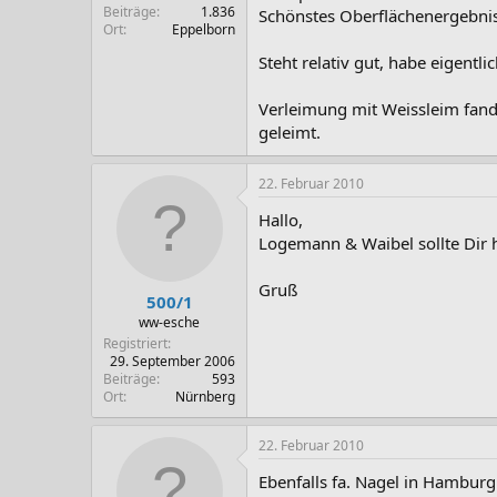
Beiträge
1.836
Schönstes Oberflächenergebnis m
Ort
Eppelborn
Steht relativ gut, habe eigentl
Verleimung mit Weissleim fand 
geleimt.
22. Februar 2010
Hallo,
Logemann & Waibel sollte Dir h
Gruß
500/1
ww-esche
Registriert
29. September 2006
Beiträge
593
Ort
Nürnberg
22. Februar 2010
Ebenfalls fa. Nagel in Hamburg