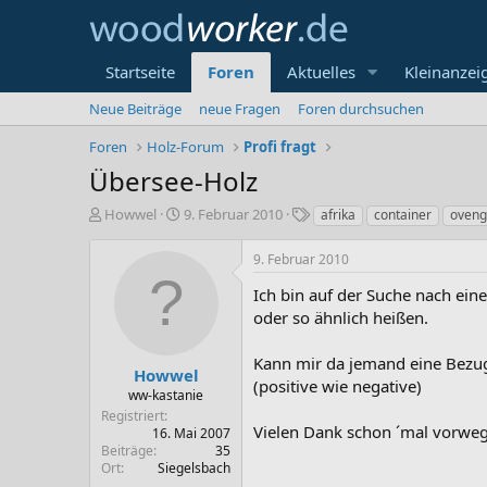
Startseite
Foren
Aktuelles
Kleinanzei
Neue Beiträge
neue Fragen
Foren durchsuchen
Foren
Holz-Forum
Profi fragt
Übersee-Holz
E
E
S
Howwel
9. Februar 2010
afrika
container
oveng
r
r
c
s
s
h
9. Februar 2010
t
t
l
e
e
a
Ich bin auf der Suche nach ein
l
l
g
oder so ähnlich heißen.
l
l
w
e
t
o
Kann mir da jemand eine Bezugs
r
a
r
Howwel
(positive wie negative)
m
t
ww-kastanie
e
Registriert
Vielen Dank schon ´mal vorweg
16. Mai 2007
Beiträge
35
Ort
Siegelsbach