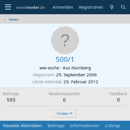
Anmelden
Registrieren
Foren
500/1
ww-esche
·
Aus
Nürnberg
Registriert
29. September 2006
Letzte Aktivität
29. Februar 2012
Beiträge
Reaktionspunkte
Feedback
593
0
0
Finden
Neueste Aktivitäten
Beiträge
Informationen
Listings