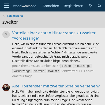
Anmelden
Registrieren
Schlagworte
zweiter
Vorteile einer echten Hinterzange zu zweiter
"Vorderzange"
Hallo, wie in einem früheren Thread erwähnt bin ich dabei eine
eigene Hobelbank zu planen. An der Plattenbauvariante von
Heiko Rech ist anstatt einer "echten" Hinterzange eine zweite
Vorderzange angebracht. Ich Frage mich derzeit, welche
Nachteile diese Konstruktion birgt, denn bisher...
Jona
Thema
6. September 2017
echten
hinterzange
Antworten: 11
Forum:
vorderzange
vorteile
zweiter
Amateur fragt
Alte Holzfenster mit zweiter Scheibe versehen?
Hallo Wir haben noch alte Holzfenster die ich gerade renoviert
habe. Leider sind diese Einfachverglast. Habe gerade auch eine
Dichtung eingezogen. Nun meine Frage. Eine Glasscheibe
(einfach) kostet so 30 Euro pro Fenster. Wenn ich nun ein