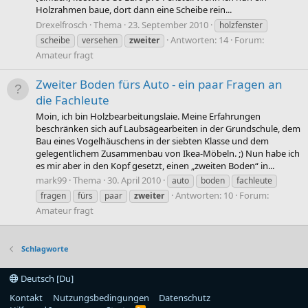
Holzrahmen baue, dort dann eine Scheibe rein...
Drexelfrosch
Thema
23. September 2010
holzfenster
Antworten: 14
Forum:
scheibe
versehen
zweiter
Amateur fragt
Zweiter Boden fürs Auto - ein paar Fragen an
die Fachleute
Moin, ich bin Holzbearbeitungslaie. Meine Erfahrungen
beschränken sich auf Laubsägearbeiten in der Grundschule, dem
Bau eines Vogelhäuschens in der siebten Klasse und dem
gelegentlichem Zusammenbau von Ikea-Möbeln. ;) Nun habe ich
es mir aber in den Kopf gesetzt, einen „zweiten Boden“ in...
mark99
Thema
30. April 2010
auto
boden
fachleute
Antworten: 10
Forum:
fragen
fürs
paar
zweiter
Amateur fragt
Schlagworte
Deutsch [Du]
Kontakt
Nutzungsbedingungen
Datenschutz