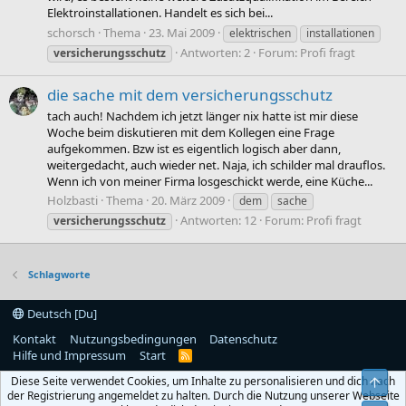
Elektroinstallationen. Handelt es sich bei...
schorsch
Thema
23. Mai 2009
elektrischen
installationen
Antworten: 2
Forum:
Profi fragt
versicherungsschutz
die sache mit dem versicherungsschutz
tach auch! Nachdem ich jetzt länger nix hatte ist mir diese
Woche beim diskutieren mit dem Kollegen eine Frage
aufgekommen. Bzw ist es eigentlich logisch aber dann,
weitergedacht, auch wieder net. Naja, ich schilder mal drauflos.
Wenn ich von meiner Firma losgeschickt werde, eine Küche...
Holzbasti
Thema
20. März 2009
dem
sache
Antworten: 12
Forum:
Profi fragt
versicherungsschutz
Schlagworte
Deutsch [Du]
Kontakt
Nutzungsbedingungen
Datenschutz
Hilfe und Impressum
Start
R
S
Diese Seite verwendet Cookies, um Inhalte zu personalisieren und dich nach
Obe
S
der Registrierung angemeldet zu halten. Durch die Nutzung unserer Webseite