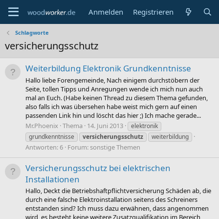
Anmelden
Registrieren
Schlagworte
versicherungsschutz
Weiterbildung Elektronik Grundkenntnisse
Hallo liebe Forengemeinde, Nach einigem durchstöbern der
Seite, tollen Tipps und Anregungen wende ich mich nun auch
mal an Euch. (Habe keinen Thread zu diesem Thema gefunden,
also falls ich was übersehen habe weist mich gern auf einen
passenden Link hin und löscht das hier ;) Ich mache gerade...
Mr.Phoenix
Thema
14. Juni 2013
elektronik
grundkenntnisse
versicherungsschutz
weiterbildung
Antworten: 6
Forum:
sonstige Themen
Versicherungsschutz bei elektrischen
Installationen
Hallo, Deckt die Betriebshaftpflichtversicherung Schäden ab, die
durch eine falsche Elektroinstallation seitens des Schreiners
entstanden sind? Ich muss dazu erwähnen, dass angenommen
wird, es besteht keine weitere Zusatzqualifikation im Bereich