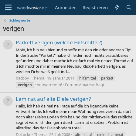
Anmelden
Registrieren
Schlagworte
verlgen
Parkett verlgen (welche Hilfsmittel?)
Moin, ich bin neu hier und erhoffe mir den ein oder anderen Tip!
In der Suche "Parkett" habe ich leider noch nichts brauchbares
gefunden und daher mache ich einfach mal ein neuen Thread auf
:) Ich möchte mir in meinem Neubau Klick-Parkett verlgen, es
wird ein Eiche weiß geölt incl...
bacboy
Thema
19. Januar 2011
hilfsmittel
parkett
Antworten: 16
Forum:
Amateur fragt
verlgen
Laminat auf alte Diele verlgen?
Hallo, ich hab da mal ne Frage auf die ich irgendwie keine
Antwort finde. Ich will meine neue Wohnung renovieren da dort
noch alter Dielen Boden drin ist und der mittlerweile das zeitliche
segnet würd ich den gern durch Laminat ersetzen. Problem ist
allerding das der Dielenbodem total...
DeLocke
Thema
25. Juli 2008
alte
auf
diele
laminat