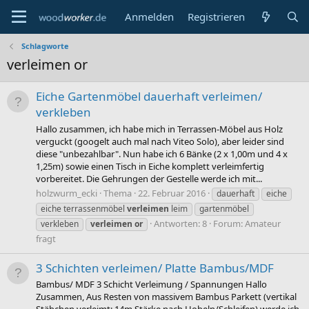
Anmelden
Registrieren
Schlagworte
verleimen or
Eiche Gartenmöbel dauerhaft verleimen/
verkleben
Hallo zusammen, ich habe mich in Terrassen-Möbel aus Holz
verguckt (googelt auch mal nach Viteo Solo), aber leider sind
diese "unbezahlbar". Nun habe ich 6 Bänke (2 x 1,00m und 4 x
1,25m) sowie einen Tisch in Eiche komplett verleimfertig
vorbereitet. Die Gehrungen der Gestelle werde ich mit...
holzwurm_ecki
Thema
22. Februar 2016
dauerhaft
eiche
eiche terrassenmöbel
verleimen
leim
gartenmöbel
Antworten: 8
Forum:
Amateur
verkleben
verleimen
or
fragt
3 Schichten verleimen/ Platte Bambus/MDF
Bambus/ MDF 3 Schicht Verleimung / Spannungen Hallo
Zusammen, Aus Resten von massivem Bambus Parkett (vertikal