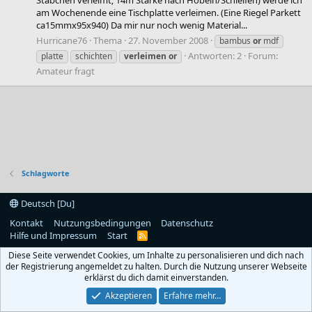
Stäbchen verleimt; 14m Stärke nach Hobeln/Schleifen) werde ich
am Wochenende eine Tischplatte verleimen. (Eine Riegel Parkett
ca15mmx95x940) Da mir nur noch wenig Material...
Hurricane76
Thema
27. November 2008
bambus
or
mdf
Antworten: 2
Forum:
platte
schichten
verleimen
or
Amateur fragt
Schlagworte
Deutsch [Du]
Kontakt
Nutzungsbedingungen
Datenschutz
Hilfe und Impressum
Start
R
S
Diese Seite verwendet Cookies, um Inhalte zu personalisieren und dich nach
S
der Registrierung angemeldet zu halten. Durch die Nutzung unserer Webseite
erklärst du dich damit einverstanden.
Akzeptieren
Erfahre mehr…