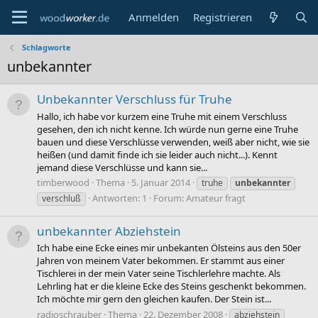
Anmelden
Registrieren
Schlagworte
unbekannter
Unbekannter Verschluss für Truhe
Hallo, ich habe vor kurzem eine Truhe mit einem Verschluss
gesehen, den ich nicht kenne. Ich würde nun gerne eine Truhe
bauen und diese Verschlüsse verwenden, weiß aber nicht, wie sie
heißen (und damit finde ich sie leider auch nicht...). Kennt
jemand diese Verschlüsse und kann sie...
timberwood
Thema
5. Januar 2014
truhe
unbekannter
Antworten: 1
Forum:
Amateur fragt
verschluß
unbekannter Abziehstein
Ich habe eine Ecke eines mir unbekanten Ölsteins aus den 50er
Jahren von meinem Vater bekommen. Er stammt aus einer
Tischlerei in der mein Vater seine Tischlerlehre machte. Als
Lehrling hat er die kleine Ecke des Steins geschenkt bekommen.
Ich möchte mir gern den gleichen kaufen. Der Stein ist...
radioschrauber
Thema
22. Dezember 2008
abziehstein