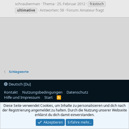
schrauberman
Thema
25. Februar 2012
frästisch
Antworten: 58
Forum:
Amateur fragt
ultimative
Schlagworte
Deutsch [Du]
Kontakt
Nutzungsbedingungen
Datenschutz
Hilfe und Impressum
Start
R
S
Diese Seite verwendet Cookies, um Inhalte zu personalisieren und dich nach
S
der Registrierung angemeldet zu halten. Durch die Nutzung unserer Webseite
erklärst du dich damit einverstanden.
Akzeptieren
Erfahre mehr…