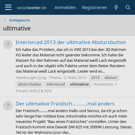
Anmelden
Registrieren
Schlagworte
ultimative
Interiorcad 2013 der ultimative Absturzbutton
Ich habe das Problem, das ich in VWI 2013 bei den 3D Rahmen
XG leider das Material nicht geänder bekomme. Ich habe die
Klassen für den Rahmen auf das Material weiß Lack eingestellt
und auch in der objekt info Palette unter dem Reiter Rendern
das Material weiß Lack eingestellt. Leider wird es...
Hamburger Jung
Thema
2. März 2013
2013
absturz
Antworten: 1
absturzbutton
interiorcad
ultimative
Forum:
HOLZ & EDV
Der ultimative Frästisch..........mal anders
Der Frästisch..........mal anders Hallo und Servus, da ich ja schon
sehr lange hier mitlese bzw. mitschreibe möchte ich euch mein
neuestes Projekt "Bau eines Frästisches" vorstellen. Unter den
Frästisch kommt eine Dewalt DW 625 mit 2000W Leistung. Dieses
Teil ist der Wahnsinn.(von der...