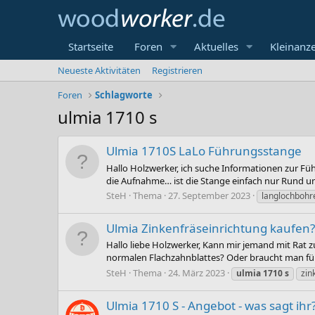
Startseite
Foren
Aktuelles
Kleinanz
Neueste Aktivitäten
Registrieren
Foren
Schlagworte
ulmia 1710 s
Ulmia 1710S LaLo Führungsstange
Hallo Holzwerker, ich suche Informationen zur Füh
die Aufnahme… ist die Stange einfach nur Rund un
SteH
Thema
27. September 2023
langlochbohr
Ulmia Zinkenfräseinrichtung kaufen?
Hallo liebe Holzwerker, Kann mir jemand mit Rat z
normalen Flachzahnblattes? Oder braucht man für je
SteH
Thema
24. März 2023
ulmia
1710
s
zin
Ulmia 1710 S - Angebot - was sagt ihr