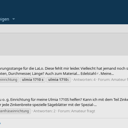
eigen
rungsstange für die LaLo. Diese fehlt mir leider. Vielleicht hat jemand no
ten, Durchmesser, Länge? Auch zum Material… Edelstahl‍♂️. Meine...
Antworten: 4
Forum:
Amateur f
einrichtung
ulmia
1710
s
ulmia
1710
s
u o. g. Einrichtung für meine Ulmia 1710S helfen? Kann ich mit dem Teil Zin
de Zinkenbreite spezielle Sägeblätter mit der Spezial-...
Antworten: 2
Forum:
Amateur fragt
kenfräseinrichtung
?