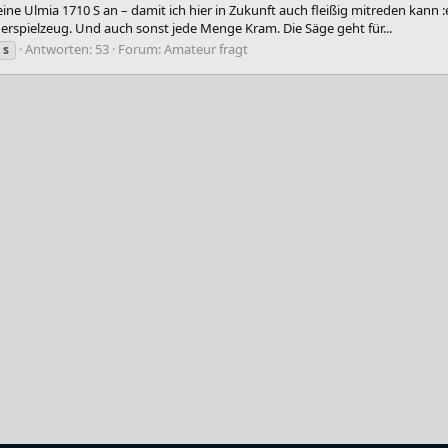
 Ulmia 1710 S an – damit ich hier in Zukunft auch fleißig mitreden kann :e
erspielzeug. Und auch sonst jede Menge Kram. Die Säge geht für...
Antworten: 53
Forum:
Amateur fragt
s