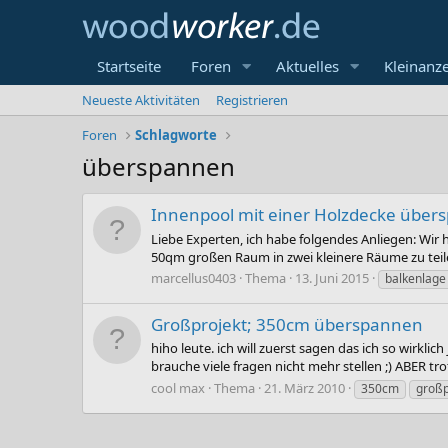
Startseite
Foren
Aktuelles
Kleinanz
Neueste Aktivitäten
Registrieren
Foren
Schlagworte
überspannen
Innenpool mit einer Holzdecke über
Liebe Experten, ich habe folgendes Anliegen: Wir
50qm großen Raum in zwei kleinere Räume zu teile
marcellus0403
Thema
13. Juni 2015
balkenlage
Großprojekt; 350cm überspannen
hiho leute. ich will zuerst sagen das ich so wirk
brauche viele fragen nicht mehr stellen ;) ABER t
cool max
Thema
21. März 2010
350cm
großp