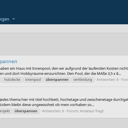
eigen
spannen
 haben ein Haus mit Innenpool, den wir aufgrund der laufenden Kosten nicht
n und dort Hobbyräume einzurichten. Den Pool, der die MAße 3,5 x 8...
Antworten: 6
For
holzdecke
innenpool
überspannen
verkleidung
lich jedes thema hier mit titel hochbett, hochetage und zwischenetage durchg
rotzdem bleibt diese ungewissheit ob mein vorhaben so...
Antworten: 6
Forum:
Amateur fragt
rojekt
überspannen