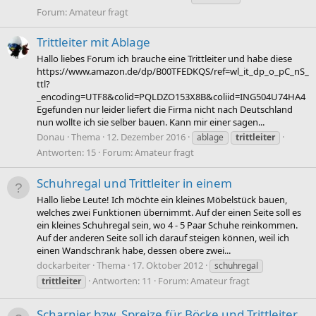
Forum:
Amateur fragt
Trittleiter mit Ablage
Hallo liebes Forum ich brauche eine Trittleiter und habe diese
https://www.amazon.de/dp/B00TFEDKQS/ref=wl_it_dp_o_pC_nS_
ttl?
_encoding=UTF8&colid=PQLDZO153X8B&coliid=ING504U74HA4
Egefunden nur leider liefert die Firma nicht nach Deutschland
nun wollte ich sie selber bauen. Kann mir einer sagen...
Donau
Thema
12. Dezember 2016
ablage
trittleiter
Antworten: 15
Forum:
Amateur fragt
Schuhregal und Trittleiter in einem
Hallo liebe Leute! Ich möchte ein kleines Möbelstück bauen,
welches zwei Funktionen übernimmt. Auf der einen Seite soll es
ein kleines Schuhregal sein, wo 4 - 5 Paar Schuhe reinkommen.
Auf der anderen Seite soll ich darauf steigen können, weil ich
einen Wandschrank habe, dessen obere zwei...
dockarbeiter
Thema
17. Oktober 2012
schuhregal
Antworten: 11
Forum:
Amateur fragt
trittleiter
Scharnier bzw. Spreize für Böcke und Trittleiter