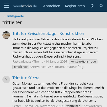
Anmelden
Registrieren
Schlagworte
trittleiter
Tritt für Zwischenetage - Konstruktion
Hallo, aufgrund der Tatsache das ich wohl die nächsten Wochen
zumindest in der Werkstatt nichts machen kann. Ist aber
immerhin die Möglichkeit gegeben die nächsten Projekte zu
planen. Ich will einen Tritt für eine Zwischenetage in unserem
Fachwerkhaus bauen. Dieser soll nicht fest sein...
Fastdarkness
Thema
14. Januar 2026
konstruktionsfrage
Antworten: 26
Forum:
Amateur fragt
trittleiter
Tritt für Küche
Guten Morgen zusammen. Meine Freundin ist recht kurz
gewachsen und hat das Problem an die Dinge im oberen Bereich
der Oberschränke nicht ohne Tritt / Treppenleiter dran zu
kommen. Sie hat im Internet sowas entdeckt : Die Idee ist super,
nur habe ich Bedenken bei der Ausgestaltung der Achsen...
Setter
Thema
24. November 2019
Antworten: 9
trittleiter