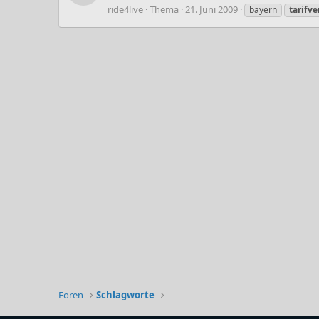
ride4live
Thema
21. Juni 2009
bayern
tarifve
Foren
Schlagworte