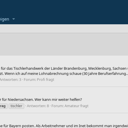
eigen
trag für das Tischlerhandwerk der Länder Brandenburg, Mecklenburg, Sachsen
zt. Wenn ich auf meine Lohnabrechnung schaue (30 Jahre Berufserfahrung..
Antworten: 3
Forum:
Profi fragt
r für Niedersachsen. Wer kann mir weiter helfen?
Antworten: 8
Forum:
Amateur fragt
trag
tischler
e für Bayern posten. Als Arbeitnehmer und im Inet bekommt man irgendwie 