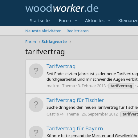
Startseite
Foren
Aktuelles
Kleinanz
Neueste Aktivitäten
Registrieren
Foren
Schlagworte
tarifvertrag
Tarifvertrag
Seit Ende letzten Jahres ist ja der neue Tarifver
durchgearbeitet und mir schwer die Augen verblit
ma.kro
Thema
3. Februar 2013
tarifvertrag
Tarifvertrag für Tischler
Suche dringend den neuen Tarifvertrag für Tischle
Gast1974
Thema
26. September 2012
tarifver
Tarifvertrag für Bayern
Könnte bitte jemand die Meister und Gesellenlöhn