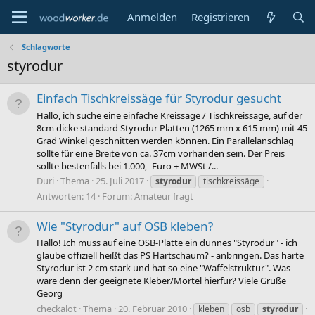
Anmelden
Registrieren
Schlagworte
styrodur
Einfach Tischkreissäge für Styrodur gesucht
Hallo, ich suche eine einfache Kreissäge / Tischkreissäge, auf der
8cm dicke standard Styrodur Platten (1265 mm x 615 mm) mit 45
Grad Winkel geschnitten werden können. Ein Parallelanschlag
sollte für eine Breite von ca. 37cm vorhanden sein. Der Preis
sollte bestenfalls bei 1.000,- Euro + MWSt /...
Duri
Thema
25. Juli 2017
styrodur
tischkreissäge
Antworten: 14
Forum:
Amateur fragt
Wie "Styrodur" auf OSB kleben?
Hallo! Ich muss auf eine OSB-Platte ein dünnes "Styrodur" - ich
glaube offiziell heißt das PS Hartschaum? - anbringen. Das harte
Styrodur ist 2 cm stark und hat so eine "Waffelstruktur". Was
wäre denn der geeignete Kleber/Mörtel hierfür? Viele Grüße
Georg
checkalot
Thema
20. Februar 2010
kleben
osb
styrodur