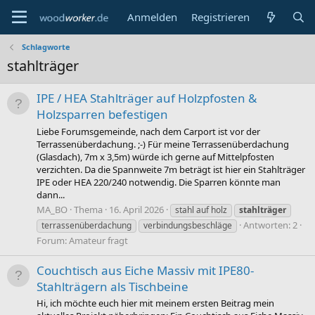
Anmelden
Registrieren
Schlagworte
stahlträger
IPE / HEA Stahlträger auf Holzpfosten &
Holzsparren befestigen
Liebe Forumsgemeinde, nach dem Carport ist vor der
Terrassenüberdachung. ;-) Für meine Terrassenüberdachung
(Glasdach), 7m x 3,5m) würde ich gerne auf Mittelpfosten
verzichten. Da die Spannweite 7m beträgt ist hier ein Stahlträger
IPE oder HEA 220/240 notwendig. Die Sparren könnte man
dann...
MA_BO
Thema
16. April 2026
stahl auf holz
stahlträger
Antworten: 2
terrassenüberdachung
verbindungsbeschläge
Forum:
Amateur fragt
Couchtisch aus Eiche Massiv mit IPE80-
Stahlträgern als Tischbeine
Hi, ich möchte euch hier mit meinem ersten Beitrag mein