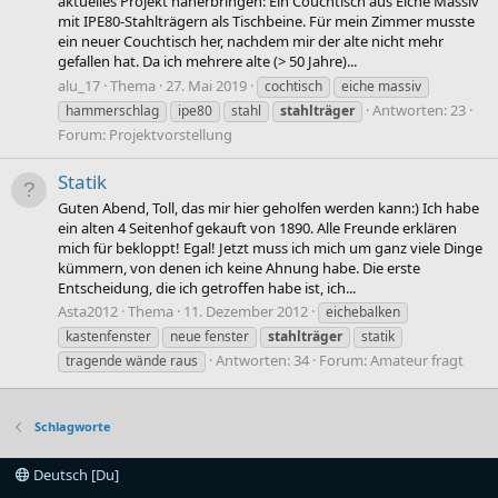
aktuelles Projekt näherbringen: Ein Couchtisch aus Eiche Massiv
mit IPE80-Stahlträgern als Tischbeine. Für mein Zimmer musste
ein neuer Couchtisch her, nachdem mir der alte nicht mehr
gefallen hat. Da ich mehrere alte (> 50 Jahre)...
alu_17
Thema
27. Mai 2019
cochtisch
eiche massiv
Antworten: 23
hammerschlag
ipe80
stahl
stahlträger
Forum:
Projektvorstellung
Statik
Guten Abend, Toll, das mir hier geholfen werden kann:) Ich habe
ein alten 4 Seitenhof gekauft von 1890. Alle Freunde erklären
mich für bekloppt! Egal! Jetzt muss ich mich um ganz viele Dinge
kümmern, von denen ich keine Ahnung habe. Die erste
Entscheidung, die ich getroffen habe ist, ich...
Asta2012
Thema
11. Dezember 2012
eichebalken
kastenfenster
neue fenster
stahlträger
statik
Antworten: 34
Forum:
Amateur fragt
tragende wände raus
Schlagworte
Deutsch [Du]