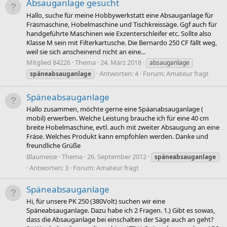
Absauganlage gesucht
Hallo, suche für meine Hobbywerkstatt eine Absauganlage für
Fräsmaschine, Hobelmaschine und Tischkreissäge. Ggf auch für
handgeführte Maschinen wie Exzenterschleifer etc. Sollte also
Klasse M sein mit Filterkartusche. Die Bernardo 250 CF fällt weg,
weil sie sich anscheinend nicht an eine...
Mitglied 84226
Thema
24. März 2018
absauganlage
Antworten: 4
Forum:
Amateur fragt
späneabsauganlage
Späneabsauganlage
Hallo zusammen, möchte gerne eine Späanabsauganlage (
mobil) erwerben. Welche Leistung brauche ich für eine 40 cm
breite Hobelmaschine, evtl. auch mit zweiter Absaugung an eine
Fräse. Welches Produkt kann empfohlen werden. Danke und
freundliche Grüße
Blaumeise
Thema
26. September 2012
späneabsauganlage
Antworten: 3
Forum:
Amateur fragt
Späneabsauganlage
Hi, für unsere PK 250 (380Volt) suchen wir eine
Späneabsauganlage. Dazu habe ich 2 Fragen. 1.) Gibt es sowas,
dass die Absauganlage bei einschalten der Säge auch an geht?