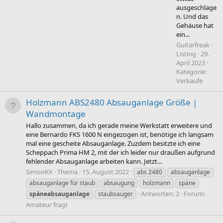
ausgeschlage
n. Und das
Gehäuse hat
ein...
Guitarfreak
Listing
29.
April 2023
Kategorie:
Verkaufe
Holzmann ABS2480 Absauganlage Größe |
Wandmontage
Hallo zusammen, da ich gerade meine Werkstatt erweitere und
eine Bernardo FKS 1600 N eingezogen ist, benötige ich langsam
mal eine gescheite Absauganlage. Zuzdem besitzte ich eine
Scheppach Prima HM 2, mit der ich leider nur draußen aufgrund
fehlender Absauganlage arbeiten kann. Jetzt...
SimonKK
Thema
15. August 2022
abs 2480
absauganlage
absauganlage für staub
absaugung
holzmann
späne
Antworten: 2
Forum:
späneabsauganlage
staubsauger
Amateur fragt