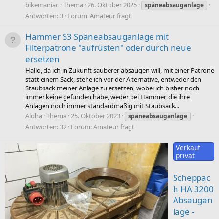
bikemaniac
Thema
26. Oktober 2025
späneabsauganlage
Antworten: 3
Forum:
Amateur fragt
Hammer S3 Späneabsauganlage mit
Filterpatrone "aufrüsten" oder durch neue
ersetzen
Hallo, da ich in Zukunft sauberer absaugen will, mit einer Patrone
statt einem Sack, stehe ich vor der Alternative, entweder den
Staubsack meiner Anlage zu ersetzen, wobei ich bisher noch
immer keine gefunden habe, weder bei Hammer, die ihre
Anlagen noch immer standardmäßig mit Staubsack...
Aloha
Thema
25. Oktober 2023
späneabsauganlage
Antworten: 32
Forum:
Amateur fragt
Verkauf
privat
Scheppac
h HA 3200
Absaugan
lage -