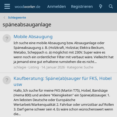
Anmelden
Registrieren
Schlagworte
späneabsauganlage
Mobile Absaugung
Ich suche eine mobile Absaugung bzw. Absauganlage oder
Späneabsaugung z. B. (Holzkraft, Holzstar, Elektra Beckum,
Metabo, Scheppach o. ä) möglichst mit 230V. Super wäre es
wenn noch ein ordentlicher Filter mit verbaut wäre. Vielleicht hat
ja jemand eine gut erhaltene rumstehen die es nicht...
schlagie
Listing
14. Januar 2026
Kategorie:
Suche
Kaufberatung: Späne(ab)sauger für FKS, Hobel
usw
Hallo, Ich suche für meine FKS (Martin T75), Hobel, Bandsäge
(Hema 800) und andere "Kleinigkeiten" ein Späne(ab)sauger. 1.
Am liebsten Deutsche oder Europäische
Wertarbeit/Markenqualität 2. Fahrbar oder umrüstbar auf Rollen
3. Darf gerne schwer sein 4. Es wäre schon wünschenswert wenn
die...