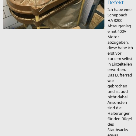
Defekt
Ich habe eine
Scheppach
HA 3200
Absauganlag
e mit 400V
Motor
abzugeben,
diese habe ich
erst vor
kurzem selbst
in Einzelteilen
erworben.
Das Lüfterrad
war
gebrochen
und ist auch
nicht dabei.
Ansonsten
sind die
Halterungen
für den Bügel
des
Staubsacks
etwas