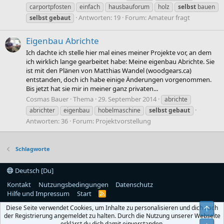
carportpfosten
einfach
hausbauforum
holz
selbst
bauen
Antworten: 19
Forum:
Amateur fragt
selbst
gebaut
Eigenbau Abrichte
Ich dachte ich stelle hier mal eines meiner Projekte vor, an dem
ich wirklich lange gearbeitet habe: Meine eigenbau Abrichte. Sie
ist mit den Plänen von Matthias Wandel (woodgears.ca)
entstanden, doch ich habe einige Änderungen vorgenommen.
Bis jetzt hat sie mir in meiner ganz privaten...
Cosmas Bauer
Thema
29. September 2014
abrichte
abrichter
eigenbau
hobelmaschine
selbst
gebaut
Antworten: 36
Forum:
Projektvorstellung
Schlagworte
Deutsch [Du]
Kontakt
Nutzungsbedingungen
Datenschutz
Hilfe und Impressum
Start
R
S
Diese Seite verwendet Cookies, um Inhalte zu personalisieren und dich nach
Obe
S
der Registrierung angemeldet zu halten. Durch die Nutzung unserer Webseite
erklärst du dich damit einverstanden.