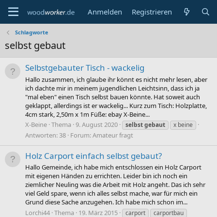
Anmelden
Registrieren
Schlagworte
selbst gebaut
Selbstgebauter Tisch - wackelig
Hallo zusammen, ich glaube ihr könnt es nicht mehr lesen, aber
ich dachte mir in meinem jugendlichen Leichtsinn, dass ich ja
"mal eben" einen Tisch selbst bauen könnte. Hat soweit auch
geklappt, allerdings ist er wackelig... Kurz zum Tisch: Holzplatte,
4cm stark, 2,50m x 1m Füße: ebay X-Beine...
X-Beine
Thema
9. August 2020
selbst
gebaut
x beine
Antworten: 38
Forum:
Amateur fragt
Holz Carport einfach selbst gebaut?
Hallo Gemeinde, ich habe mich entschlossen ein Holz Carport
mit eigenen Händen zu errichten. Leider bin ich noch ein
ziemlicher Neuling was die Arbeit mit Holz angeht. Das ich sehr
viel Geld spare, wenn ich alles selbst mache, war für mich ein
Grund diese Sache anzugehen. Ich habe mich schon im...
Lorchi44
Thema
19. März 2015
carport
carportbau