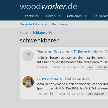
Startseite
Foren
Aktuelles
Kleinanz
Neueste Aktivitäten
Registrieren
Foren
Schlagworte
schwenkbarer
Planung Bau eines Tellerschleifers: 
Hallo, ich hatte das Glück an einem Drehstrommo
auf einer großen Riemenscheibe reduzieren müssen.
Khartak
Thema
12. Januar 2018
bau
planung
Schwenkbarer Bohrständer
Moin, kennt jemand einen der beiden Ständer un
Spannfutter - HMDif Die 200€ das Dick Teil ist eig
michaelhild
Thema
31. Juli 2012
bohrständer