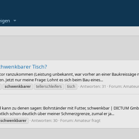
eigen
Schwenkbarer Tisch?
tor ranzukommen (Leistung unbekannt, war vorher an einer Baukreissäge mit
 Jetzt nur meine Frage: Lohnt es sich beim Bau eines...
Antworten: 31
Forum:
Amateur
schwenkbarer
tellerschleifers
tisch
d kann zu denen sagen: Bohrständer mit Futter, schwenkbar | DICTUM Gm
entlich schon deutlich über meiner Schmerzgrenze, zumal er ja...
Antworten: 30
Forum:
Amateur fragt
schwenkbarer