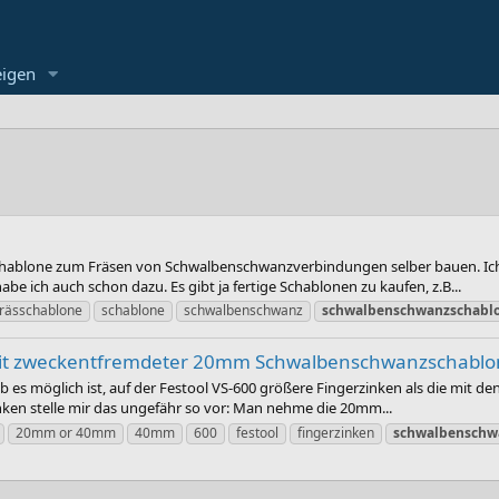
eigen
schablone zum Fräsen von Schwalbenschwanzverbindungen selber bauen. Ic
e ich auch schon dazu. Es gibt ja fertige Schablonen zu kaufen, z.B...
frässchablone
schablone
schwalbenschwanz
schwalbenschwanzschabl
it zweckentfremdeter 20mm Schwalbenschwanzschablo
 ob es möglich ist, auf der Festool VS-600 größere Fingerzinken als die m
nken stelle mir das ungefähr so vor: Man nehme die 20mm...
20mm or 40mm
40mm
600
festool
fingerzinken
schwalbenschw