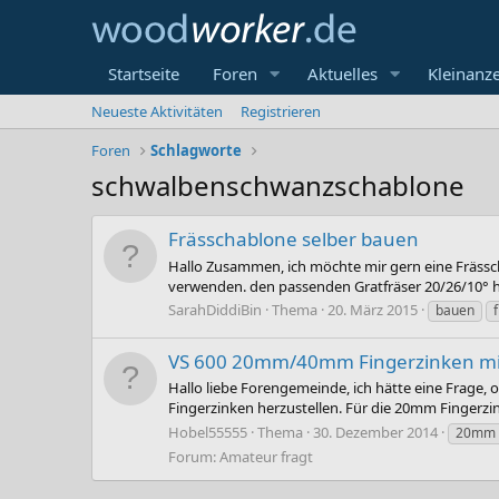
Startseite
Foren
Aktuelles
Kleinanz
Neueste Aktivitäten
Registrieren
Foren
Schlagworte
schwalbenschwanzschablone
Frässchablone selber bauen
Hallo Zusammen, ich möchte mir gern eine Fräs
verwenden. den passenden Gratfräser 20/26/10° hab
SarahDiddiBin
Thema
20. März 2015
bauen
VS 600 20mm/40mm Fingerzinken m
Hallo liebe Forengemeinde, ich hätte eine Frage,
Fingerzinken herzustellen. Für die 20mm Fingerzi
Hobel55555
Thema
30. Dezember 2014
20mm
Forum:
Amateur fragt