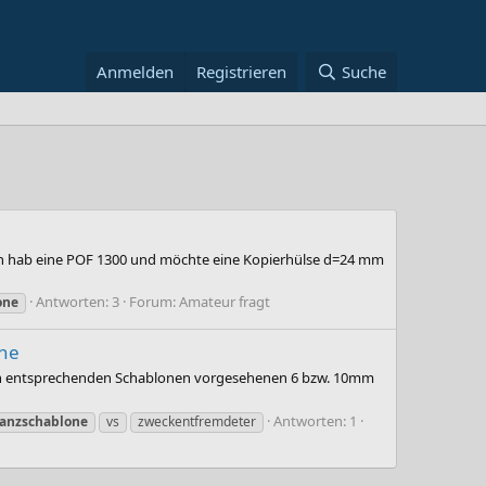
Anmelden
Registrieren
Suche
h hab eine POF 1300 und möchte eine Kopierhülse d=24 mm
Antworten: 3
Forum:
Amateur fragt
one
ne
it den entsprechenden Schablonen vorgesehenen 6 bzw. 10mm
Antworten: 1
anzschablone
vs
zweckentfremdeter