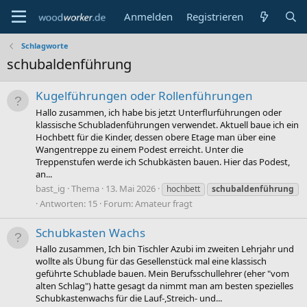
Anmelden
Registrieren
Schlagworte
schubaldenführung
Kugelführungen oder Rollenführungen
Hallo zusammen, ich habe bis jetzt Unterflurführungen oder
klassische Schubladenführungen verwendet. Aktuell baue ich ein
Hochbett für die Kinder, dessen obere Etage man über eine
Wangentreppe zu einem Podest erreicht. Unter die
Treppenstufen werde ich Schubkästen bauen. Hier das Podest,
an...
bast_ig
Thema
13. Mai 2026
hochbett
schubaldenführung
Antworten: 15
Forum:
Amateur fragt
Schubkasten Wachs
Hallo zusammen, Ich bin Tischler Azubi im zweiten Lehrjahr und
wollte als Übung für das Gesellenstück mal eine klassisch
geführte Schublade bauen. Mein Berufsschullehrer (eher "vom
alten Schlag") hatte gesagt da nimmt man am besten spezielles
Schubkastenwachs für die Lauf-,Streich- und...