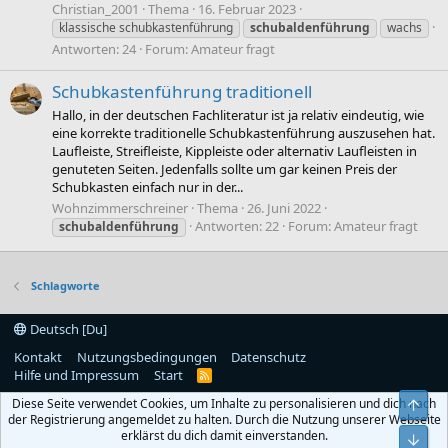
Christian_2001
Thema
16. Februar 2023
klassische schubkastenführung
schubaldenführung
wachs
Antworten: 24
Forum:
Amateur fragt
Schubkastenführung traditionell
Hallo, in der deutschen Fachliteratur ist ja relativ eindeutig, wie
eine korrekte traditionelle Schubkastenführung auszusehen hat.
Laufleiste, Streifleiste, Kippleiste oder alternativ Laufleisten in
genuteten Seiten. Jedenfalls sollte um gar keinen Preis der
Schubkasten einfach nur in der...
Wohnzimmerschreiner
Thema
26. Juni 2022
Antworten: 22
Forum:
Amateur fragt
schubaldenführung
Schlagworte
Deutsch [Du]
Kontakt
Nutzungsbedingungen
Datenschutz
Hilfe und Impressum
Start
R
S
Diese Seite verwendet Cookies, um Inhalte zu personalisieren und dich nach
Obe
S
der Registrierung angemeldet zu halten. Durch die Nutzung unserer Webseite
erklärst du dich damit einverstanden.
Unt