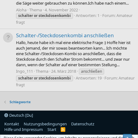
die Säge weiter gebrauchen zu können.Ich habe nach einem...
Aloha
Thema
4. November 2022
Antworten: 1
Forum:
Amateur
schalter
or
steckdosenkombi
fragt
Schalter-/Steckdosenkombi anschließen
Hallo, heute habe ich mal eine elektrische Frage :) Hoffe hier ist
auch Jemand, der mir sowas beantworten kann... Ich möchte
eine Schalter-/Steckdosen-Kombi so anschließen, dass die
Steckdose durch den Schalter Strom bekommt... und zwar nur
dann, wenn der Schalter auf einer bestimmten Stellung...
Ingo_111
Thema
24. März 2018
anschließen
Antworten: 19
Forum:
Amateur
schalter
or
steckdosenkombi
fragt
Schlagworte
Deutsch [Du]
Kontakt
Nutzungsbedingungen
Datenschutz
Hilfe und Impressum
Start
R
S
S