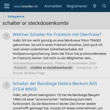
Anmelden
Registrieren
Schlagworte
schalter or steckdosenkombi
Welcher Schalter für Frästisch mit Oberfräse?
Hallo! Ich bin recht günstig an eine fabrikneue Triton TRA002
gekommen. Sie soll in einen Frästisch einziehen. Jetzt guck ich
nach einem ordentlichen Sicherheitsschalter mit
Nullspannungssicherung. Denn die Triton hat ja (sinnvollerweise
im Frästisch) keinen. Soll nicht so ein Billigheimer sein...
DritteGenerationHolzwurm
Thema
29. November 2024
Antworten: 13
frästisch
schalter
or
steckdosenkombi
Forum:
Amateur fragt
Schalter der Bandsäge Elektra Beckum BAS
315/4 WN55
Hallo, seit Jahren (wenigstens 15) hat die Bandsäge (Baujahr
1984) mit einer "provisorischen" Verbindung zum Netz
funktioniert. Da die Maschine in letzter Zeit immer wieder
unverhofft gestoppt hat, musste ich etwas unternehmen, um