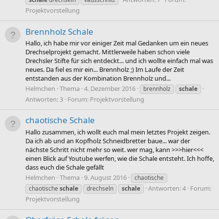
Projektvorstellung
Brennholz Schale
Hallo, ich habe mir vor einiger Zeit mal Gedanken um ein neues
Drechselprojekt gemacht. Mittlerweile haben schon viele
Drechsler Stifte für sich entdeckt... und ich wollte einfach mal was
neues. Da fiel es mir ein... Brennholz ;) Im Laufe der Zeit
entstanden aus der Kombination Brennholz und...
Helmchen
Thema
4. Dezember 2016
brennholz
schale
Antworten: 3
Forum:
Projektvorstellung
chaotische Schale
Hallo zusammen, ich wollt euch mal mein letztes Projekt zeigen.
Da ich ab und an Kopfholz Schneidbretter baue... war der
nächste Schritt nicht mehr so weit. wer mag, kann >>>hier<<<
einen Blick auf Youtube werfen, wie die Schale entsteht. Ich hoffe,
dass euch die Schale gefällt
Helmchen
Thema
9. August 2016
chaotische
Antworten: 4
Forum:
chaotische
schale
drechseln
schale
Projektvorstellung