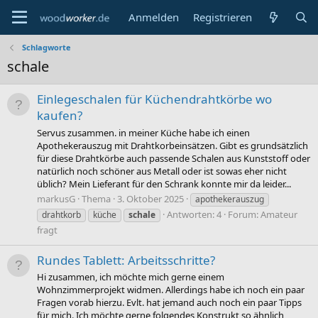
Anmelden
Registrieren
Schlagworte
schale
Einlegeschalen für Küchendrahtkörbe wo
kaufen?
Servus zusammen. in meiner Küche habe ich einen
Apothekerauszug mit Drahtkorbeinsätzen. Gibt es grundsätzlich
für diese Drahtkörbe auch passende Schalen aus Kunststoff oder
natürlich noch schöner aus Metall oder ist sowas eher nicht
üblich? Mein Lieferant für den Schrank konnte mir da leider...
markusG
Thema
3. Oktober 2025
apothekerauszug
Antworten: 4
Forum:
Amateur
drahtkorb
küche
schale
fragt
Rundes Tablett: Arbeitsschritte?
Hi zusammen, ich möchte mich gerne einem
Wohnzimmerprojekt widmen. Allerdings habe ich noch ein paar
Fragen vorab hierzu. Evlt. hat jemand auch noch ein paar Tipps
für mich. Ich möchte gerne folgendes Konstrukt so ähnlich