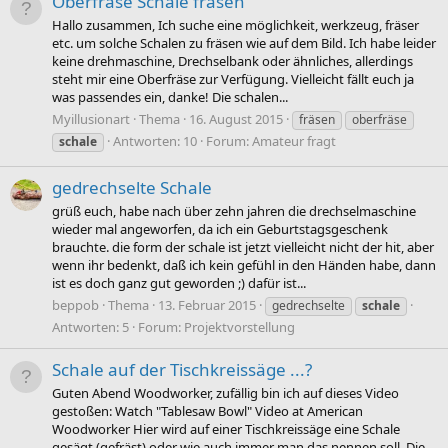
Oberfräse Schale fräsen
Hallo zusammen, Ich suche eine möglichkeit, werkzeug, fräser
etc. um solche Schalen zu fräsen wie auf dem Bild. Ich habe leider
keine drehmaschine, Drechselbank oder ähnliches, allerdings
steht mir eine Oberfräse zur Verfügung. Vielleicht fällt euch ja
was passendes ein, danke! Die schalen...
Myillusionart
Thema
16. August 2015
fräsen
oberfräse
Antworten: 10
Forum:
Amateur fragt
schale
gedrechselte Schale
grüß euch, habe nach über zehn jahren die drechselmaschine
wieder mal angeworfen, da ich ein Geburtstagsgeschenk
brauchte. die form der schale ist jetzt vielleicht nicht der hit, aber
wenn ihr bedenkt, daß ich kein gefühl in den Händen habe, dann
ist es doch ganz gut geworden ;) dafür ist...
beppob
Thema
13. Februar 2015
gedrechselte
schale
Antworten: 5
Forum:
Projektvorstellung
Schale auf der Tischkreissäge ...?
Guten Abend Woodworker, zufällig bin ich auf dieses Video
gestoßen: Watch "Tablesaw Bowl" Video at American
Woodworker Hier wird auf einer Tischkreissäge eine Schale
gesägt (gefräst) oder wie auch immer man das nennen soll. Die