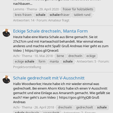
nachbauen...
Lemms
Thema
29. April 2020
fräser für holztabletts
kreis fräsen
schale
schale
nfräser
tablett rund
Antworten: 14
Forum:
Amateur fragt
Eckige Schale drechseln, Manta Form
Heute habe eine Manta Schale aus Birne gemacht. Sie ist
27x27cm und mit Hartwachsöl behandelt. War einmal etwas
anderes und machte echt Spaß! Gruß Andreas Hier geht es zum
Video | https://goo.gl/QneceS
Achi
Thema
10. Mai 2018
birne
drechseln
eckige
Antworten: 5
Forum:
eckige
schale
form
manta
schale
Projektvorstellung
Schale gedrechselt mit V-Ausschnitt
Hallo Woodworker, Heute habe ich mir wieder einmal was
gedrechselt. Bei einem Ahorn Klotz habe ich einen V-Ausschnitt
gemacht und eine Einlage aus Amaranth gemacht. Wie gefällt sie
euch? Hier geht's zum Video | https://goo.gl/iYyjQB Gruß
Andreas
Achi
Thema
26. April 2018
drechseln
gedrechselt
schale
Antworten: 7
Forum:
schale
drechseln
vausschnitt