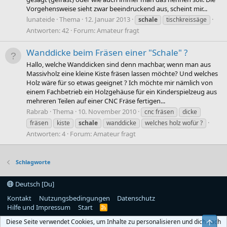
Vorgehensweise sieht zwar beeindruckend aus, scheint mir...
lunateide
Thema
12. Januar 2013
schale
tischkreissäge
Antworten: 42
Forum:
Amateur fragt
Wanddicke beim Fräsen einer "Schale" ?
Hallo, welche Wanddicken sind denn machbar, wenn man aus
Massivholz eine kleine Kiste fräsen lassen möchte? Und welches
Holz wäre für so etwas geeignet ? Ich möchte mir nämlich von
einem Fachbetrieb ein Holzgehäuse für ein Kinderspielzeug aus
mehreren Teilen auf einer CNC Fräse fertigen...
Rabrab
Thema
10. November 2010
cnc fräsen
dicke
fräsen
kiste
schale
wanddicke
welches holz wofür ?
Antworten: 4
Forum:
Amateur fragt
Schlagworte
Deutsch [Du]
Kontakt
Nutzungsbedingungen
Datenschutz
Hilfe und Impressum
Start
R
S
Diese Seite verwendet Cookies, um Inhalte zu personalisieren und dich nach
Obe
S