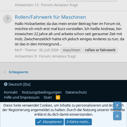
Antworten: 12
Forum:
Amateur fragt
Rollen/Fahrwerk für Maschinen
Hallo Holzarbeiter, da das mein erster Beitrag hier im Forum ist,
möchte ich mich erst mal kurz vorstellen. Ich heiße Andreas, bin
inzwischen 22 Jahre alt und arbeite schon seit geraumer Zeit mit
Holz. Zwischenzeitlich hatte ich jedoch einiges Anderes zu tun, da
ist das in den Hintergrund...
Mr.P
Thema
30. Juli 2009
maschinen
rollen
or
fahrwerk
Antworten: 9
Forum:
Amateur fragt
Schlagworte
Deutsch [Du]
Kontakt
Nutzungsbedingungen
Datenschutz
Hilfe und Impressum
Start
R
S
Diese Seite verwendet Cookies, um Inhalte zu personalisieren und dich nach
Obe
S
der Registrierung angemeldet zu halten. Durch die Nutzung unserer Webseite
erklärst du dich damit einverstanden.
Unt
Akzeptieren
Erfahre mehr…