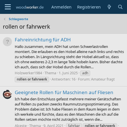
Anmelden
Registrieren
Schlagworte
rollen or fahrwerk
Fahreinrichtung für ADH
Hallo zusammen, mein ADH hat unten Schwerlastrollen
montiert. Die erlauben es den Hobel alleine nach links und rechts
zu schieben. In Längsrichtung steht der Hobel aktuell so, dass
ich ohne weiteres 2-2,3 m lange Teile hobeln kann. Bisher dachte
ich auch, dass sich der Hobel durch die Rollen...
Holzwerker1984
Thema
1. Juni 2025
adh
Antworten: 16
Forum:
Amateur fragt
rollen
or
fahrwerk
Geeignete Rollen für Maschinen auf Fliesen
Ich habe den Entschluss gefasst mehrere meiner Gerätschaften
auf Rollen zu packen zwecks Raumnutzungsoptimierung. Das
Problem dabei ist: Ich habe Fliesen in dem Raum leigen in dem
ich werkele und fürchte, dass es den Maschinen die ich auf die
Rollen setzen möchte nicht zuträglich ist, wenn die...
Alceste
Thema
9. April 2021
fahrbar
rollen
or
fahrwerk