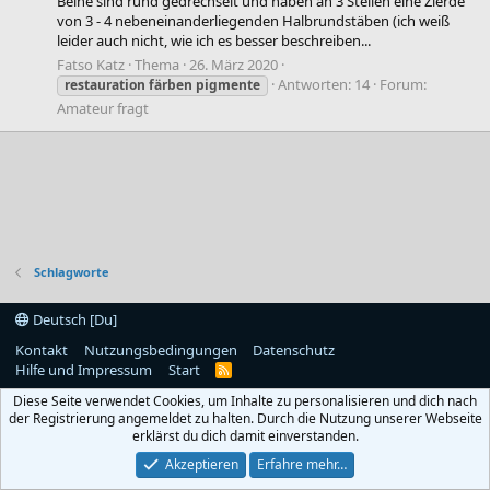
Beine sind rund gedrechselt und haben an 3 Stellen eine Zierde
von 3 - 4 nebeneinanderliegenden Halbrundstäben (ich weiß
leider auch nicht, wie ich es besser beschreiben...
Fatso Katz
Thema
26. März 2020
Antworten: 14
Forum:
restauration
färben
pigmente
Amateur fragt
Schlagworte
Deutsch [Du]
Kontakt
Nutzungsbedingungen
Datenschutz
Hilfe und Impressum
Start
R
S
Diese Seite verwendet Cookies, um Inhalte zu personalisieren und dich nach
S
der Registrierung angemeldet zu halten. Durch die Nutzung unserer Webseite
erklärst du dich damit einverstanden.
Akzeptieren
Erfahre mehr…