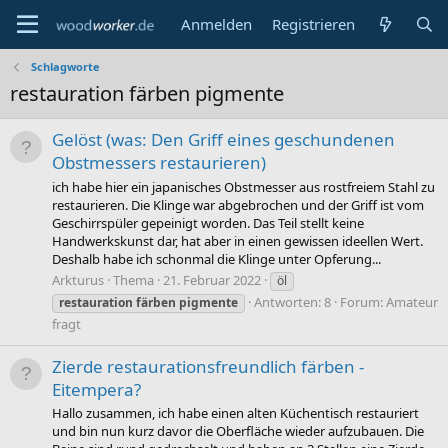
Anmelden
Registrieren
Schlagworte
restauration färben pigmente
Gelöst (was: Den Griff eines geschundenen
Obstmessers restaurieren)
ich habe hier ein japanisches Obstmesser aus rostfreiem Stahl zu
restaurieren. Die Klinge war abgebrochen und der Griff ist vom
Geschirrspüler gepeinigt worden. Das Teil stellt keine
Handwerkskunst dar, hat aber in einen gewissen ideellen Wert.
Deshalb habe ich schonmal die Klinge unter Opferung...
Arkturus
Thema
21. Februar 2022
öl
Antworten: 8
Forum:
Amateur
restauration
färben
pigmente
fragt
Zierde restaurationsfreundlich färben -
Eitempera?
Hallo zusammen, ich habe einen alten Küchentisch restauriert
und bin nun kurz davor die Oberfläche wieder aufzubauen. Die