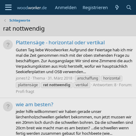
Anmelden
Registrieren
Schlagworte
rat nottwendig
Plattensäge - horizontal oder vertikal
Guten Tag liebe Woodworker. Aufgrund der Feiertage hab ich mir
mal die Zeit genommen mich mit der oben stehenden Frage zu
beschäftigen. Zur Ausgangslage: Wir sind eine Zimmerei die auch
Verpackungskisten aus Holz herstellt, wofür wir hauptsächlich
Seekieferplatten und OSB verwenden...
jones12
Thema
31. März 2018
anschaffung
horizontal
Antworten: 8
Forum:
plattensäge
rat
nottwendig
vertikal
Profi fragt
wie am besten?
jeder hilfe willkommen! wir haben gerade unser
lärchenholzschwellen geliefert bekommen, nun jetzt mussen wir
ein 20mm loch durch die schwellen bohren. Da die schwellen sind
20cm breit wie macht man es am besten? ...die schwellen wenn
fertig werden zusammen gebaut für hochbeete (wie...