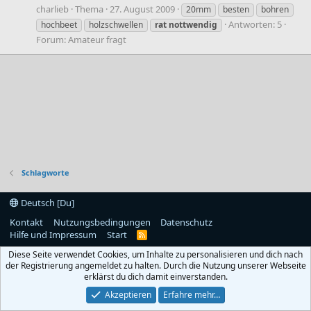
charlieb
Thema
27. August 2009
20mm
besten
bohren
Antworten: 5
hochbeet
holzschwellen
rat
nottwendig
Forum:
Amateur fragt
Schlagworte
Deutsch [Du]
Kontakt
Nutzungsbedingungen
Datenschutz
Hilfe und Impressum
Start
R
S
Diese Seite verwendet Cookies, um Inhalte zu personalisieren und dich nach
S
der Registrierung angemeldet zu halten. Durch die Nutzung unserer Webseite
erklärst du dich damit einverstanden.
Akzeptieren
Erfahre mehr…