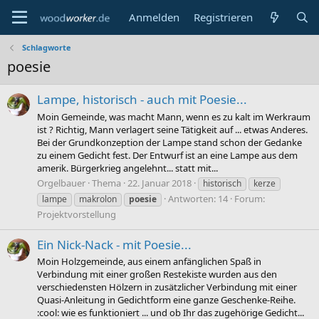
Anmelden
Registrieren
Schlagworte
poesie
Lampe, historisch - auch mit Poesie...
Moin Gemeinde, was macht Mann, wenn es zu kalt im Werkraum
ist ? Richtig, Mann verlagert seine Tätigkeit auf ... etwas Anderes.
Bei der Grundkonzeption der Lampe stand schon der Gedanke
zu einem Gedicht fest. Der Entwurf ist an eine Lampe aus dem
amerik. Bürgerkrieg angelehnt... statt mit...
Orgelbauer
Thema
22. Januar 2018
historisch
kerze
Antworten: 14
Forum:
lampe
makrolon
poesie
Projektvorstellung
Ein Nick-Nack - mit Poesie...
Moin Holzgemeinde, aus einem anfänglichen Spaß in
Verbindung mit einer großen Restekiste wurden aus den
verschiedensten Hölzern in zusätzlicher Verbindung mit einer
Quasi-Anleitung in Gedichtform eine ganze Geschenke-Reihe.
:cool: wie es funktioniert ... und ob Ihr das zugehörige Gedicht...