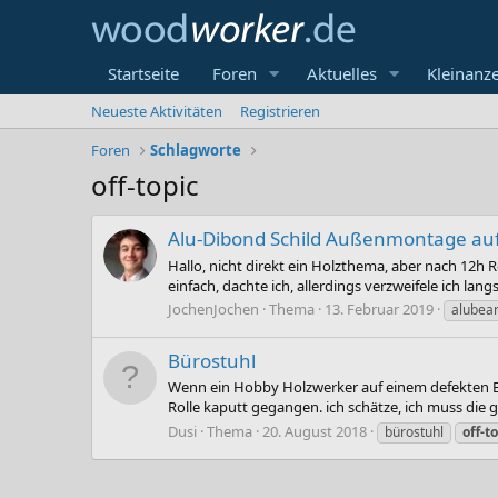
Startseite
Foren
Aktuelles
Kleinanz
Neueste Aktivitäten
Registrieren
Foren
Schlagworte
off-topic
Alu-Dibond Schild Außenmontage au
Hallo, nicht direkt ein Holzthema, aber nach 12h
einfach, dachte ich, allerdings verzweifele ich lang
JochenJochen
Thema
13. Februar 2019
alubea
Bürostuhl
Wenn ein Hobby Holzwerker auf einem defekten Büro
Rolle kaputt gegangen. ich schätze, ich muss die g
Dusi
Thema
20. August 2018
bürostuhl
off-t