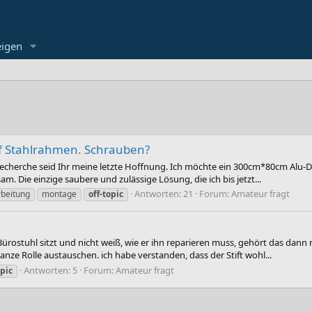
eigen
f Stahlrahmen. Schrauben?
 Recherche seid Ihr meine letzte Hoffnung. Ich möchte ein 300cm*80cm Alu-
sam. Die einzige saubere und zulässige Lösung, die ich bis jetzt...
Antworten: 21
Forum:
Amateur fragt
rbeitung
montage
off-topic
stuhl sitzt und nicht weiß, wie er ihn reparieren muss, gehört das dann no
anze Rolle austauschen. ich habe verstanden, dass der Stift wohl...
Antworten: 5
Forum:
Amateur fragt
opic